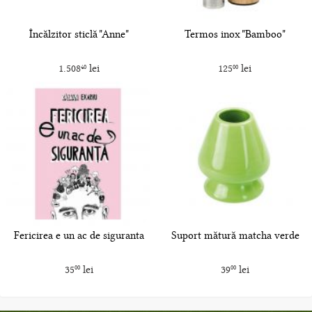
Încălzitor sticlă "Anne"
Termos inox "Bamboo"
1.508
lei
125
lei
40
00
Fericirea e un ac de siguranta
Suport mătură matcha verde
35
lei
39
lei
00
00