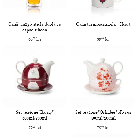
Cană tea2go sticlă dublă cu
Cana termosensibila - Heart
capac silicon
63
lei
39
lei
00
00
Set tea4one "Barny"
Set tea4one "Orhidee" alb roz
400ml/200ml
400ml/200ml
79
lei
79
lei
00
00