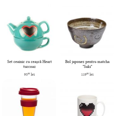
Set ceainic cu ceașcă Heart
Bol japonez pentru matcha
turcoaz
"Saki"
95
lei
119
lei
00
00