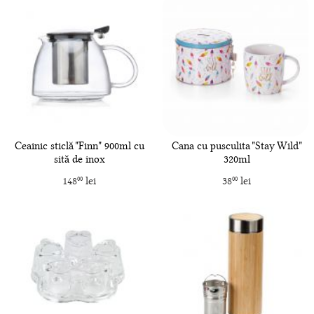
Ceainic sticlă "Finn" 900ml cu
Cana cu pusculita "Stay Wild"
sită de inox
320ml
148
lei
38
lei
00
00