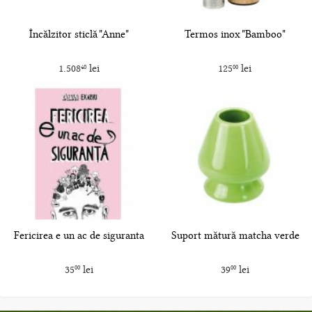
Încălzitor sticlă "Anne"
Termos inox "Bamboo"
1.508
lei
125
lei
40
00
Fericirea e un ac de siguranta
Suport mătură matcha verde
35
lei
39
lei
00
00