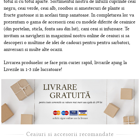
totul si cu totul aparte. Sortimentul nostru de infuzii cuprinde ceai
negru, ceai verde, ceai alb, rooibos si amestecuri de plante si
fructe gustoase si in acelasi timp sanatoase. In completarea lor va
prezentam o gama de accesorii ceai cu modele diferite de ceainice
(din portelan, sticla, fonta sau din lut), cani ceai si infuzoare. Te
invitam sa navighezi in magazinul nostru online de ceaiuri si sa
descoperi o multime de idei de cadouri pentru pentru sarbatori,
aniversari si multe alte ocazii.
Livrarea produselor se face prin curier rapid, livrarile ajung la
Livezile in 1-3 zile lucratoare!
Ceaiuri si accesorii recomandate