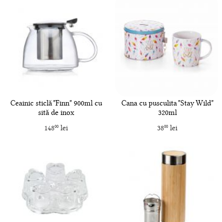
Ceainic sticlă "Finn" 900ml cu
Cana cu pusculita "Stay Wild"
sită de inox
320ml
148
lei
38
lei
00
00