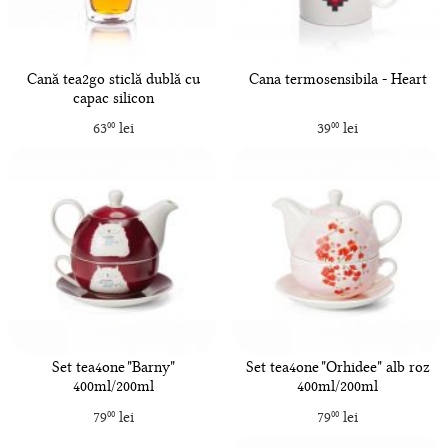
Cană tea2go sticlă dublă cu
Cana termosensibila - Heart
capac silicon
63
lei
39
lei
00
00
Set tea4one "Barny"
Set tea4one "Orhidee" alb roz
400ml/200ml
400ml/200ml
79
lei
79
lei
00
00