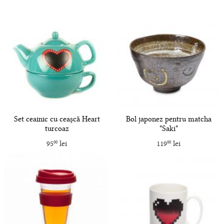
Set ceainic cu ceașcă Heart
Bol japonez pentru matcha
turcoaz
"Saki"
95
lei
119
lei
00
00