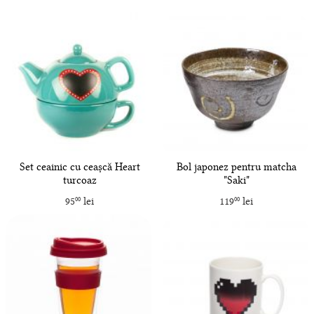
Set ceainic cu ceașcă Heart
Bol japonez pentru matcha
turcoaz
"Saki"
95
lei
119
lei
00
00