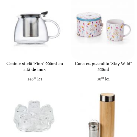
Ceainic sticlă "Finn" 900ml cu
Cana cu pusculita "Stay Wild"
sită de inox
320ml
148
lei
38
lei
00
00