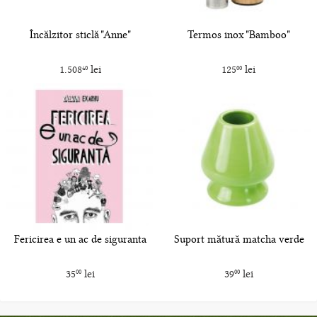
Încălzitor sticlă "Anne"
Termos inox "Bamboo"
1.508
lei
125
lei
40
00
Fericirea e un ac de siguranta
Suport mătură matcha verde
35
lei
39
lei
00
00