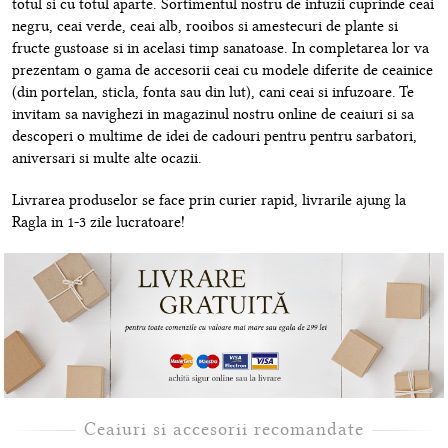
totul si cu totul aparte. Sortimentul nostru de infuzii cuprinde ceai
negru, ceai verde, ceai alb, rooibos si amestecuri de plante si
fructe gustoase si in acelasi timp sanatoase. In completarea lor va
prezentam o gama de accesorii ceai cu modele diferite de ceainice
(din portelan, sticla, fonta sau din lut), cani ceai si infuzoare. Te
invitam sa navighezi in magazinul nostru online de ceaiuri si sa
descoperi o multime de idei de cadouri pentru pentru sarbatori,
aniversari si multe alte ocazii.
Livrarea produselor se face prin curier rapid, livrarile ajung la
Ragla in 1-3 zile lucratoare!
Ceaiuri si accesorii recomandate