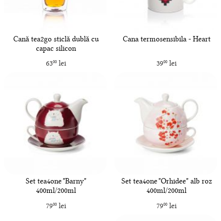
Cană tea2go sticlă dublă cu
Cana termosensibila - Heart
capac silicon
63
lei
39
lei
00
00
Set tea4one "Barny"
Set tea4one "Orhidee" alb roz
400ml/200ml
400ml/200ml
79
lei
79
lei
00
00