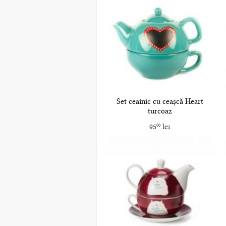
Set ceainic cu ceașcă Heart
turcoaz
95
lei
00