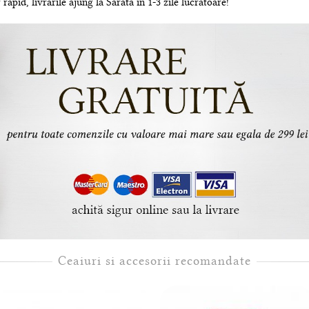
rapid, livrarile ajung la Sarata in 1-3 zile lucratoare!
Ceaiuri si accesorii recomandate