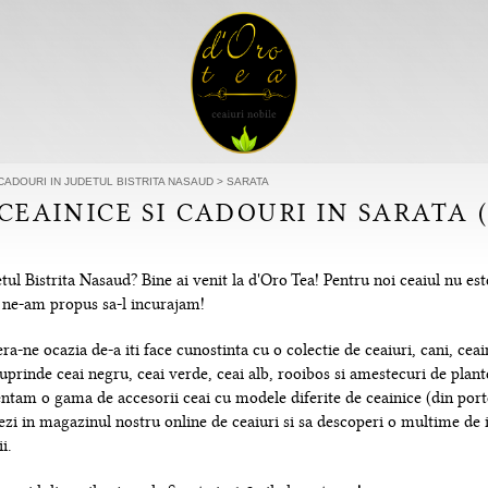
 CADOURI IN JUDETUL BISTRITA NASAUD
>
SARATA
 CEAINICE SI CADOURI IN SARATA 
tul Bistrita Nasaud? Bine ai venit la d'Oro Tea! Pentru noi ceaiul nu e
re ne-am propus sa-l incurajam!
-ne ocazia de-a iti face cunostinta cu o colectie de ceaiuri, cani, ceain
uprinde ceai negru, ceai verde, ceai alb, rooibos si amestecuri de plante
tam o gama de accesorii ceai cu modele diferite de ceainice (din portela
hezi in magazinul nostru online de ceaiuri si sa descoperi o multime de
i.