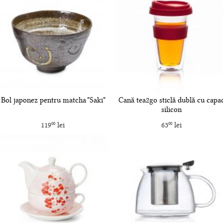
Bol japonez pentru matcha "Saki"
Cană tea2go sticlă dublă cu capa
silicon
119
lei
63
lei
00
00