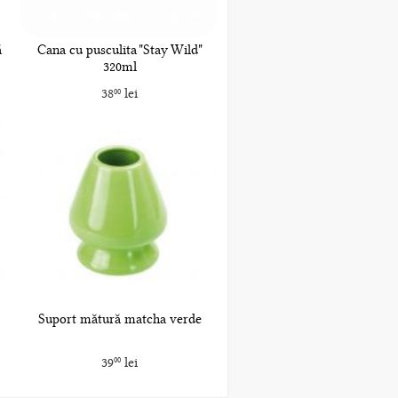
ă
Cana cu pusculita "Stay Wild"
320ml
38
lei
00
Suport mătură matcha verde
39
lei
00