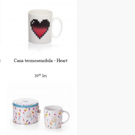
c
Cana termosensibila - Heart
39
lei
00