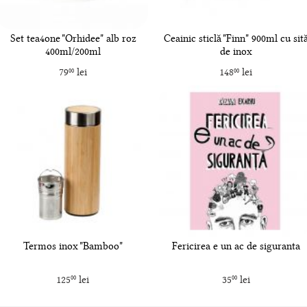
Set tea4one "Orhidee" alb roz
Ceainic sticlă "Finn" 900ml cu sit
400ml/200ml
de inox
79
lei
148
lei
00
00
Termos inox "Bamboo"
Fericirea e un ac de siguranta
125
lei
35
lei
00
00