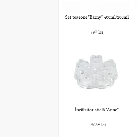
Set tea4one "Barny" 400ml/200ml
79
lei
00
Încălzitor sticlă "Anne"
1.508
lei
40