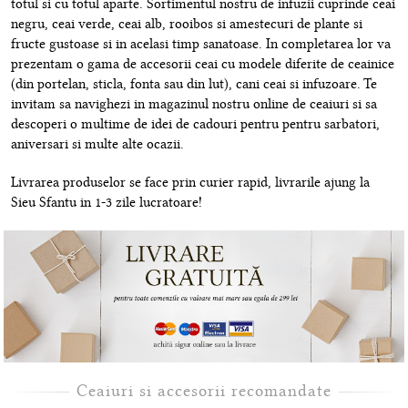
totul si cu totul aparte. Sortimentul nostru de infuzii cuprinde ceai
negru, ceai verde, ceai alb, rooibos si amestecuri de plante si
fructe gustoase si in acelasi timp sanatoase. In completarea lor va
prezentam o gama de accesorii ceai cu modele diferite de ceainice
(din portelan, sticla, fonta sau din lut), cani ceai si infuzoare. Te
invitam sa navighezi in magazinul nostru online de ceaiuri si sa
descoperi o multime de idei de cadouri pentru pentru sarbatori,
aniversari si multe alte ocazii.
Livrarea produselor se face prin curier rapid, livrarile ajung la
Sieu Sfantu in 1-3 zile lucratoare!
Ceaiuri si accesorii recomandate