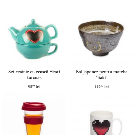
Set ceainic cu ceașcă Heart
Bol japonez pentru matcha
turcoaz
"Saki"
95
lei
119
lei
00
00