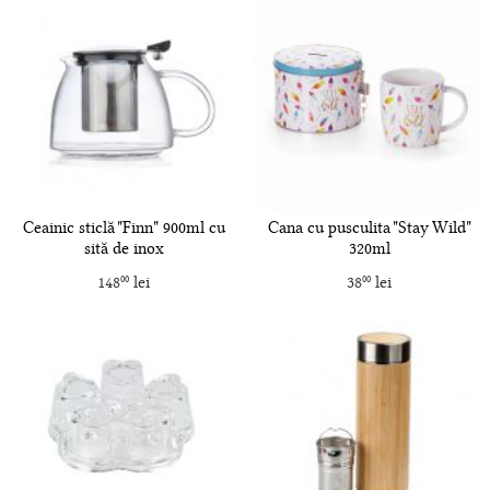
Ceainic sticlă "Finn" 900ml cu
Cana cu pusculita "Stay Wild"
sită de inox
320ml
148
lei
38
lei
00
00