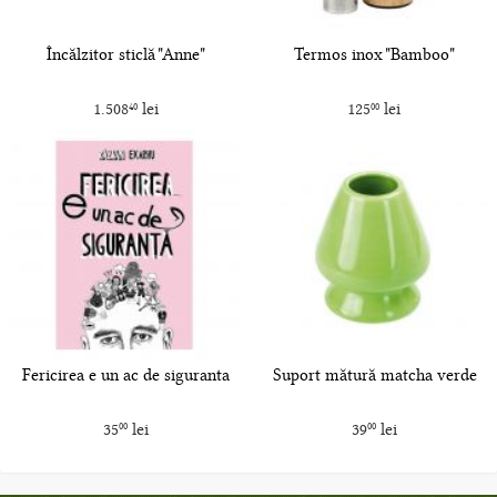
Încălzitor sticlă "Anne"
Termos inox "Bamboo"
1.508
lei
125
lei
40
00
Fericirea e un ac de siguranta
Suport mătură matcha verde
35
lei
39
lei
00
00