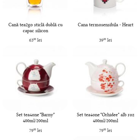
Cană tea2go sticlă dublă cu
Cana termosensibila - Heart
capac silicon
63
lei
39
lei
00
00
Set tea4one "Barny"
Set tea4one "Orhidee" alb roz
400ml/200ml
400ml/200ml
79
lei
79
lei
00
00