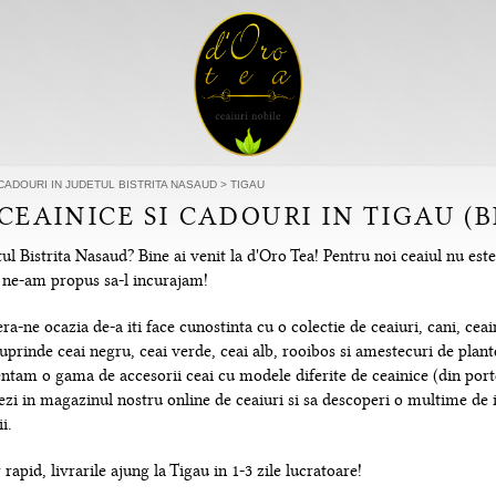
 CADOURI IN JUDETUL BISTRITA NASAUD
>
TIGAU
 CEAINICE SI CADOURI IN TIGAU (
ul Bistrita Nasaud? Bine ai venit la d'Oro Tea! Pentru noi ceaiul nu es
re ne-am propus sa-l incurajam!
-ne ocazia de-a iti face cunostinta cu o colectie de ceaiuri, cani, ceain
uprinde ceai negru, ceai verde, ceai alb, rooibos si amestecuri de plante
tam o gama de accesorii ceai cu modele diferite de ceainice (din portela
hezi in magazinul nostru online de ceaiuri si sa descoperi o multime de
i.
rapid, livrarile ajung la Tigau in 1-3 zile lucratoare!