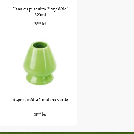
ă
Cana cu pusculita "Stay Wild"
320ml
38
lei
00
Suport mătură matcha verde
39
lei
00