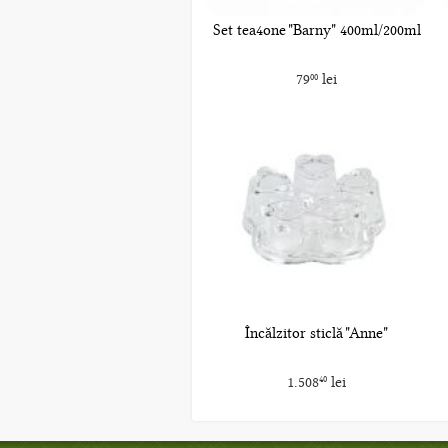
Set tea4one "Barny" 400ml/200ml
79
lei
00
Încălzitor sticlă "Anne"
1.508
lei
40