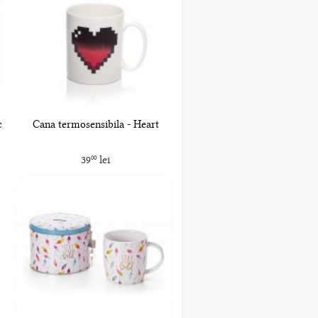
c
Cana termosensibila - Heart
39
lei
00