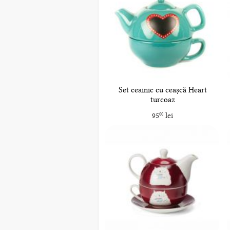
Set ceainic cu ceașcă Heart
turcoaz
95
lei
00