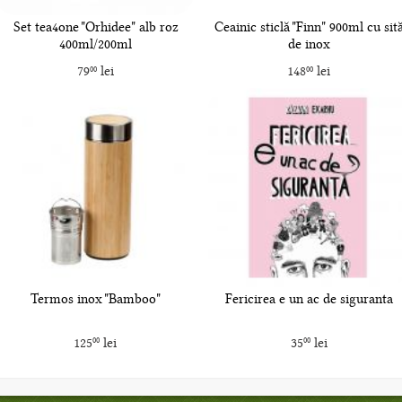
Set tea4one "Orhidee" alb roz
Ceainic sticlă "Finn" 900ml cu sit
400ml/200ml
de inox
79
lei
148
lei
00
00
Termos inox "Bamboo"
Fericirea e un ac de siguranta
125
lei
35
lei
00
00