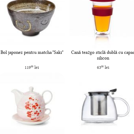
Bol japonez pentru matcha "Saki"
Cană tea2go sticlă dublă cu capa
silicon
119
lei
63
lei
00
00