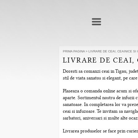
PRIMA PAGINA
>
LIVRARE DE CEAI, CEAINICE SI
LIVRARE DE CEAI,
Doresti sa comanzi ceai in Tigau, judet
stil de viata sanatos si elegant, pe ca
Plaseaza o comanda online acum si ofera
aparte. Sortimentul nostru de infuzii c
sanatoase. In completarea lor va prezen
ceai si infuzoare. Te invitam sa navig
sarbatori, aniversari si multe alte ocazi
Livrarea produselor se face prin curier 