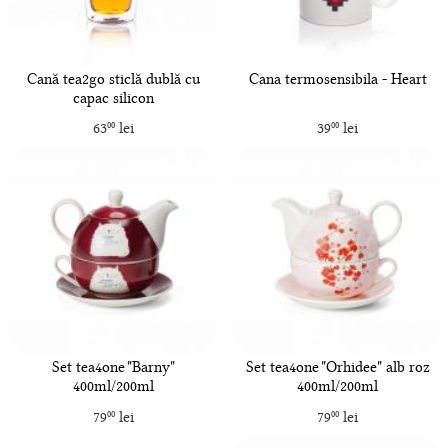
Cană tea2go sticlă dublă cu
Cana termosensibila - Heart
capac silicon
63
lei
39
lei
00
00
Set tea4one "Barny"
Set tea4one "Orhidee" alb roz
400ml/200ml
400ml/200ml
79
lei
79
lei
00
00