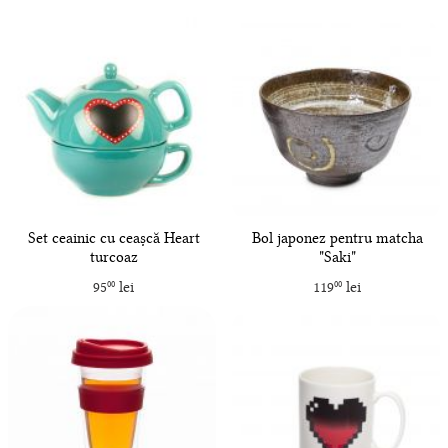
Set ceainic cu ceașcă Heart
Bol japonez pentru matcha
turcoaz
"Saki"
95
lei
119
lei
00
00