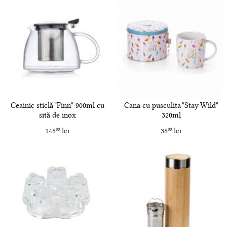
Ceainic sticlă "Finn" 900ml cu
Cana cu pusculita "Stay Wild"
sită de inox
320ml
148
lei
38
lei
00
00