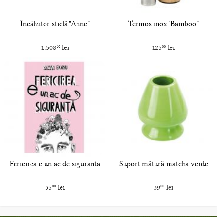
Încălzitor sticlă "Anne"
Termos inox "Bamboo"
1.508
lei
125
lei
40
00
Fericirea e un ac de siguranta
Suport mătură matcha verde
35
lei
39
lei
00
00