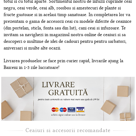
totul si cu totul aparte. Sortimentul nostru de infuzii cuprinde ceai
negru, ceai verde, ceai alb, rooibos si amestecuri de plante si
fructe gustoase si in acelasi timp sanatoase. In completarea lor va
prezentam o gama de accesorii ceai cu modele diferite de ceainice
(din portelan, sticla, fonta sau din lut), cani ceai si infuzoare. Te
invitam sa navighezi in magazinul nostru online de ceaiuri si sa
descoperi o multime de idei de cadouri pentru pentru sarbatori,
aniversari si multe alte ocazii.
Livrarea produselor se face prin curier rapid, livrarile ajung la
Baiceni in 1-3 zile lucratoare!
Ceaiuri si accesorii recomandate