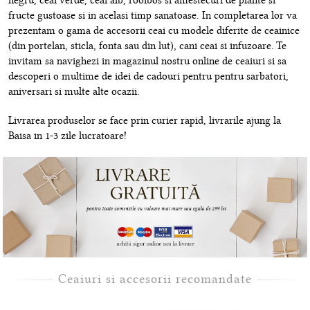
negru, ceai verde, ceai alb, rooibos si amestecuri de plante si
fructe gustoase si in acelasi timp sanatoase. In completarea lor va
prezentam o gama de accesorii ceai cu modele diferite de ceainice
(din portelan, sticla, fonta sau din lut), cani ceai si infuzoare. Te
invitam sa navighezi in magazinul nostru online de ceaiuri si sa
descoperi o multime de idei de cadouri pentru pentru sarbatori,
aniversari si multe alte ocazii.
Livrarea produselor se face prin curier rapid, livrarile ajung la
Baisa in 1-3 zile lucratoare!
Ceaiuri si accesorii recomandate