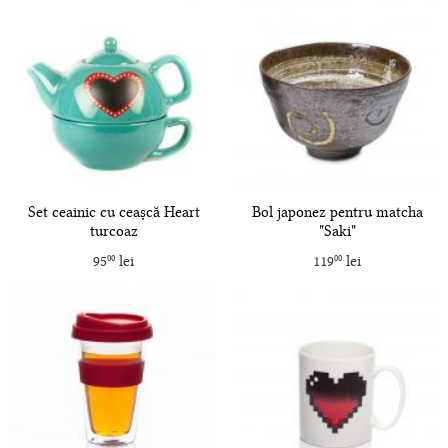
Set ceainic cu ceașcă Heart
Bol japonez pentru matcha
turcoaz
"Saki"
95
lei
119
lei
00
00