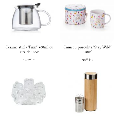
Ceainic sticlă "Finn" 900ml cu
Cana cu pusculita "Stay Wild"
sită de inox
320ml
148
lei
38
lei
00
00