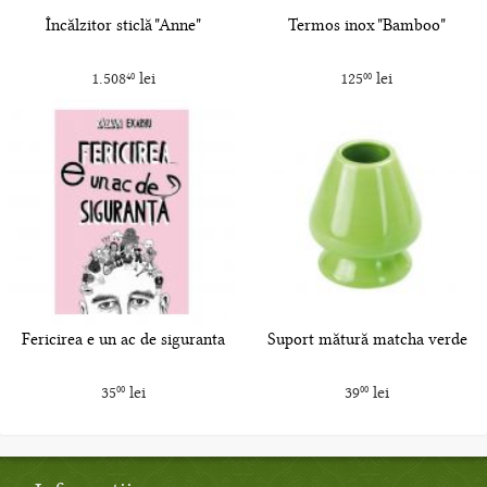
Încălzitor sticlă "Anne"
Termos inox "Bamboo"
1.508
lei
125
lei
40
00
Fericirea e un ac de siguranta
Suport mătură matcha verde
35
lei
39
lei
00
00