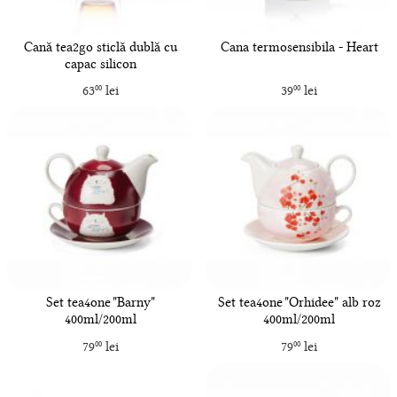
Cană tea2go sticlă dublă cu
Cana termosensibila - Heart
capac silicon
63
lei
39
lei
00
00
Set tea4one "Barny"
Set tea4one "Orhidee" alb roz
400ml/200ml
400ml/200ml
79
lei
79
lei
00
00