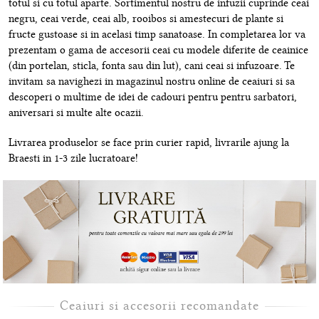
totul si cu totul aparte. Sortimentul nostru de infuzii cuprinde ceai
negru, ceai verde, ceai alb, rooibos si amestecuri de plante si
fructe gustoase si in acelasi timp sanatoase. In completarea lor va
prezentam o gama de accesorii ceai cu modele diferite de ceainice
(din portelan, sticla, fonta sau din lut), cani ceai si infuzoare. Te
invitam sa navighezi in magazinul nostru online de ceaiuri si sa
descoperi o multime de idei de cadouri pentru pentru sarbatori,
aniversari si multe alte ocazii.
Livrarea produselor se face prin curier rapid, livrarile ajung la
Braesti in 1-3 zile lucratoare!
Ceaiuri si accesorii recomandate