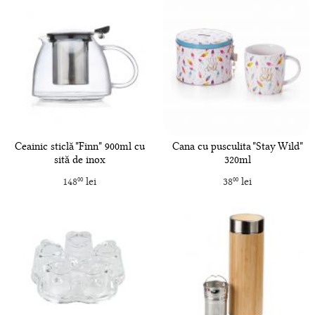
Ceainic sticlă "Finn" 900ml cu
Cana cu pusculita "Stay Wild"
sită de inox
320ml
148
lei
38
lei
00
00