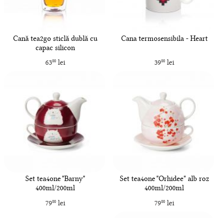
Cană tea2go sticlă dublă cu
Cana termosensibila - Heart
capac silicon
63
lei
39
lei
00
00
Set tea4one "Barny"
Set tea4one "Orhidee" alb roz
400ml/200ml
400ml/200ml
79
lei
79
lei
00
00