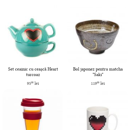
Set ceainic cu ceașcă Heart
Bol japonez pentru matcha
turcoaz
"Saki"
95
lei
119
lei
00
00