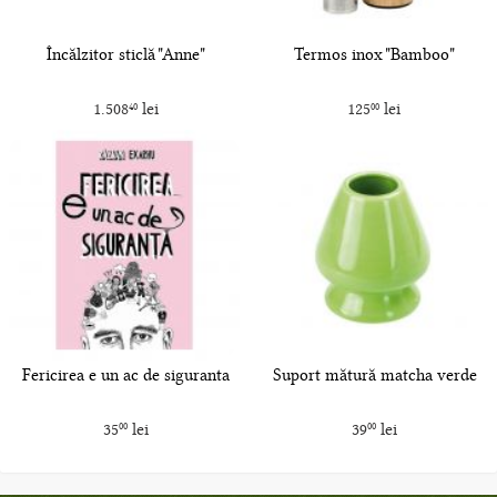
Încălzitor sticlă "Anne"
Termos inox "Bamboo"
1.508
lei
125
lei
40
00
Fericirea e un ac de siguranta
Suport mătură matcha verde
35
lei
39
lei
00
00