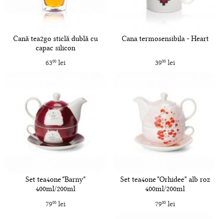
Cană tea2go sticlă dublă cu
Cana termosensibila - Heart
capac silicon
63
lei
39
lei
00
00
Set tea4one "Barny"
Set tea4one "Orhidee" alb roz
400ml/200ml
400ml/200ml
79
lei
79
lei
00
00