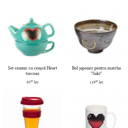
Set ceainic cu ceașcă Heart
Bol japonez pentru matcha
turcoaz
"Saki"
95
lei
119
lei
00
00