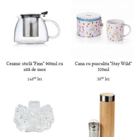
Ceainic sticlă "Finn" 900ml cu
Cana cu pusculita "Stay Wild"
sită de inox
320ml
148
lei
38
lei
00
00