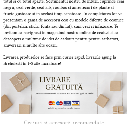
totul si cu totul aparte. Sortimentul nostru de infuzii cuprinde ceai
negru, ceai verde, ceai alb, rooibos si amestecuri de plante si
fructe gustoase si in acelasi timp sanatoase. In completarea lor va
prezentam o gama de accesorii ceai cu modele diferite de ceainice
(din portelan, sticla, fonta sau din lut), cani ceai si infuzoare. Te
invitam sa navighezi in magazinul nostru online de ceaiuri si sa
descoperi o multime de idei de cadouri pentru pentru sarbatori,
aniversari si multe alte ocazii.
Livrarea produselor se face prin curier rapid, livrarile ajung la
Brehuiesti in 1-3 zile lucratoare!
Ceaiuri si accesorii recomandate