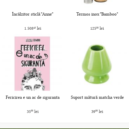
Încălzitor sticlă "Anne"
Termos inox "Bamboo"
1.508
lei
125
lei
40
00
Fericirea e un ac de siguranta
Suport mătură matcha verde
35
lei
39
lei
00
00