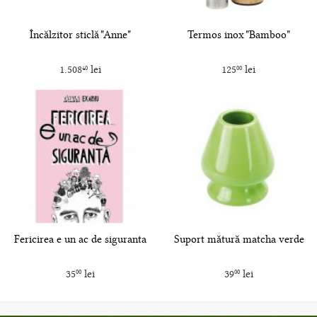
Încălzitor sticlă "Anne"
Termos inox "Bamboo"
1.508
lei
125
lei
40
00
Fericirea e un ac de siguranta
Suport mătură matcha verde
35
lei
39
lei
00
00