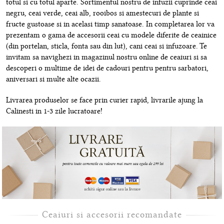
totul si cu totul aparte. Sortimentul nostru de infuzii cuprinde ceai
negru, ceai verde, ceai alb, rooibos si amestecuri de plante si
fructe gustoase si in acelasi timp sanatoase. In completarea lor va
prezentam o gama de accesorii ceai cu modele diferite de ceainice
(din portelan, sticla, fonta sau din lut), cani ceai si infuzoare. Te
invitam sa navighezi in magazinul nostru online de ceaiuri si sa
descoperi o multime de idei de cadouri pentru pentru sarbatori,
aniversari si multe alte ocazii.
Livrarea produselor se face prin curier rapid, livrarile ajung la
Calinesti in 1-3 zile lucratoare!
Ceaiuri si accesorii recomandate