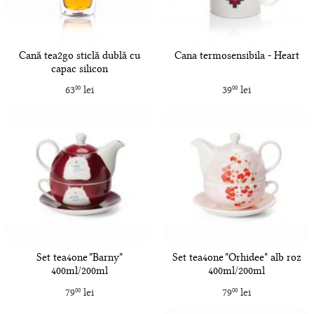
Cană tea2go sticlă dublă cu
Cana termosensibila - Heart
capac silicon
63
lei
39
lei
00
00
Set tea4one "Barny"
Set tea4one "Orhidee" alb roz
400ml/200ml
400ml/200ml
79
lei
79
lei
00
00