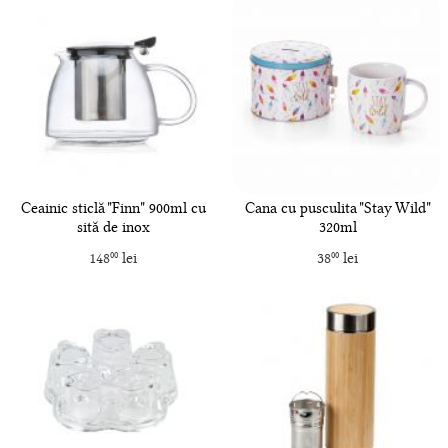
Ceainic sticlă "Finn" 900ml cu
Cana cu pusculita "Stay Wild"
sită de inox
320ml
148
lei
38
lei
00
00