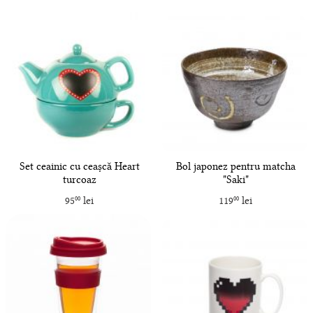
Set ceainic cu ceașcă Heart
Bol japonez pentru matcha
turcoaz
"Saki"
95
lei
119
lei
00
00