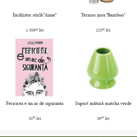
Încălzitor sticlă "Anne"
Termos inox "Bamboo"
1.508
lei
125
lei
40
00
Fericirea e un ac de siguranta
Suport mătură matcha verde
35
lei
39
lei
00
00