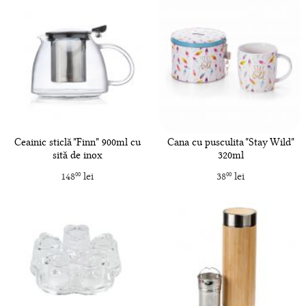
Ceainic sticlă "Finn" 900ml cu
Cana cu pusculita "Stay Wild"
sită de inox
320ml
148
lei
38
lei
00
00