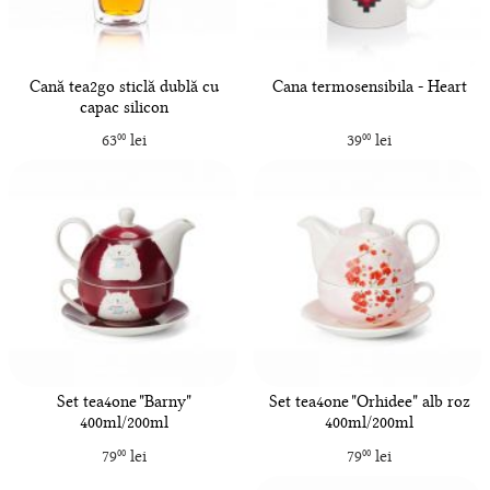
Cană tea2go sticlă dublă cu
Cana termosensibila - Heart
capac silicon
63
lei
39
lei
00
00
Set tea4one "Barny"
Set tea4one "Orhidee" alb roz
400ml/200ml
400ml/200ml
79
lei
79
lei
00
00