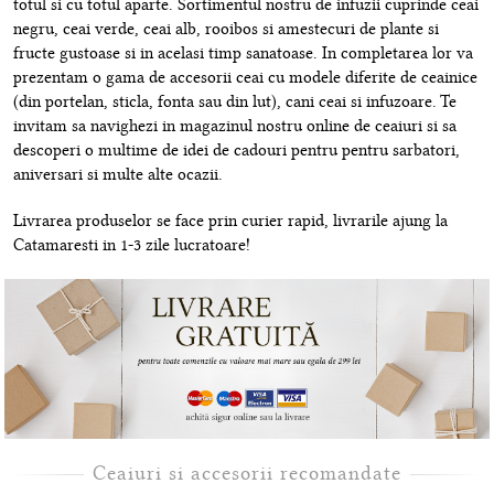
totul si cu totul aparte. Sortimentul nostru de infuzii cuprinde ceai
negru, ceai verde, ceai alb, rooibos si amestecuri de plante si
fructe gustoase si in acelasi timp sanatoase. In completarea lor va
prezentam o gama de accesorii ceai cu modele diferite de ceainice
(din portelan, sticla, fonta sau din lut), cani ceai si infuzoare. Te
invitam sa navighezi in magazinul nostru online de ceaiuri si sa
descoperi o multime de idei de cadouri pentru pentru sarbatori,
aniversari si multe alte ocazii.
Livrarea produselor se face prin curier rapid, livrarile ajung la
Catamaresti in 1-3 zile lucratoare!
Ceaiuri si accesorii recomandate