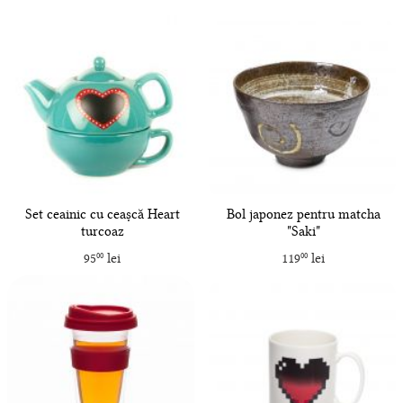
Set ceainic cu ceașcă Heart
Bol japonez pentru matcha
turcoaz
"Saki"
95
lei
119
lei
00
00