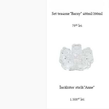
Set tea4one "Barny" 400ml/200ml
79
lei
00
Încălzitor sticlă "Anne"
1.508
lei
40