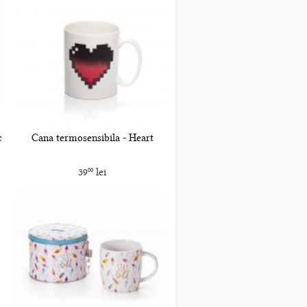
c
Cana termosensibila - Heart
39
lei
00