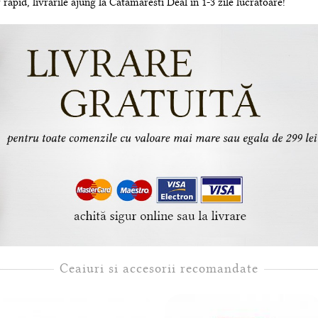
rapid, livrarile ajung la Catamaresti Deal in 1-3 zile lucratoare!
Ceaiuri si accesorii recomandate