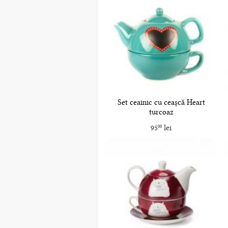
Set ceainic cu ceașcă Heart
turcoaz
95
lei
00