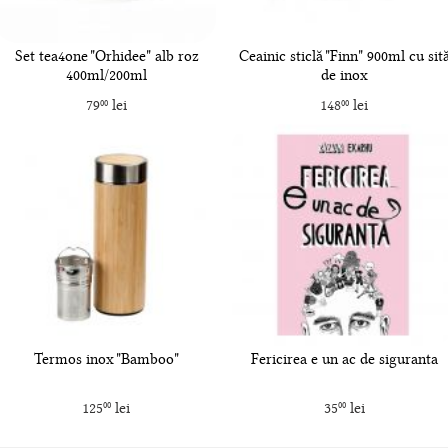
Set tea4one "Orhidee" alb roz
Ceainic sticlă "Finn" 900ml cu sit
400ml/200ml
de inox
79
lei
148
lei
00
00
Termos inox "Bamboo"
Fericirea e un ac de siguranta
125
lei
35
lei
00
00