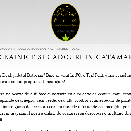
 CADOURI IN JUDETUL BOTOSANI
>
CATAMARESTI DEAL
 CEAINICE SI CADOURI IN CATAMA
 Deal, judetul Botosani? Bine ai venit la d'Oro Tea! Pentru noi ceaiul 
 pe care ne-am propus sa-l incurajam!
-ne ocazia de-a iti face cunostinta cu o colectie de ceaiuri, cani, ceain
uprinde ceai negru, ceai verde, ceai alb, rooibos si amestecuri de plante
tam o gama de accesorii ceai cu modele diferite de ceainice (din portela
hezi in magazinul nostru online de ceaiuri si sa descoperi o multime de
i.