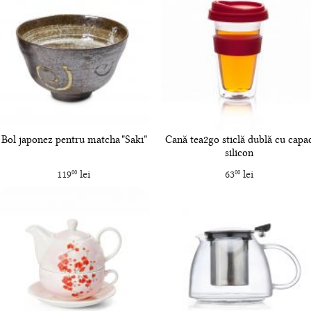
Bol japonez pentru matcha "Saki"
Cană tea2go sticlă dublă cu capa
silicon
119
lei
63
lei
00
00