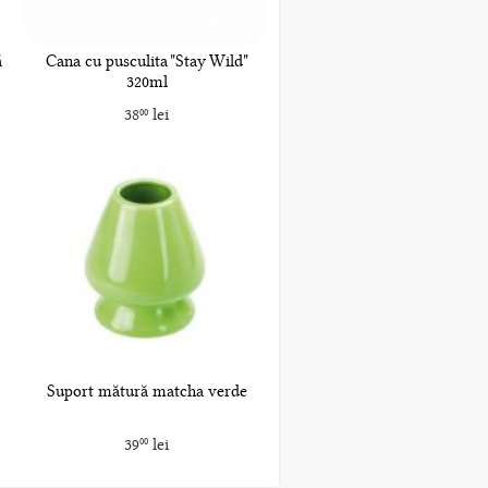
ă
Cana cu pusculita "Stay Wild"
320ml
38
lei
00
Suport mătură matcha verde
39
lei
00