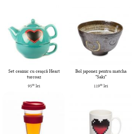
Set ceainic cu ceașcă Heart
Bol japonez pentru matcha
turcoaz
"Saki"
95
lei
119
lei
00
00