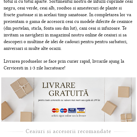
totul si cu totul aparte. Sortimentul nostru de infuzii cuprinde ceai
negru, ceai verde, ceai alb, rooibos si amestecuri de plante si
fructe gustoase si in acelasi timp sanatoase. In completarea lor va
prezentam o gama de accesorii ceai cu modele diferite de ceainice
(din portelan, sticla, fonta sau din lut), cani ceai si infuzoare. Te
invitam sa navighezi in magazinul nostru online de ceaiuri si sa
descoperi o multime de idei de cadouri pentru pentru sarbatori,
aniversari si multe alte ocazii.
Livrarea produselor se face prin curier rapid, livrarile ajung la
Cervicesti in 1-3 zile lucratoare!
Ceaiuri si accesorii recomandate