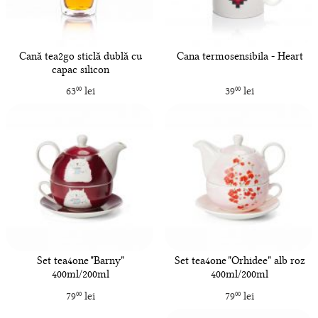
Cană tea2go sticlă dublă cu
Cana termosensibila - Heart
capac silicon
63
lei
39
lei
00
00
Set tea4one "Barny"
Set tea4one "Orhidee" alb roz
400ml/200ml
400ml/200ml
79
lei
79
lei
00
00