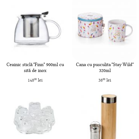
Ceainic sticlă "Finn" 900ml cu
Cana cu pusculita "Stay Wild"
sită de inox
320ml
148
lei
38
lei
00
00