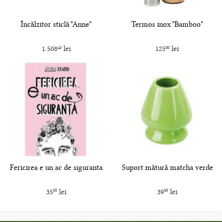
Încălzitor sticlă "Anne"
Termos inox "Bamboo"
1.508
lei
125
lei
40
00
Fericirea e un ac de siguranta
Suport mătură matcha verde
35
lei
39
lei
00
00