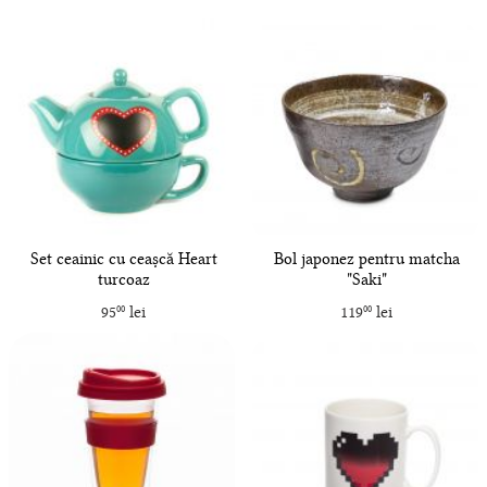
Set ceainic cu ceașcă Heart
Bol japonez pentru matcha
turcoaz
"Saki"
95
lei
119
lei
00
00