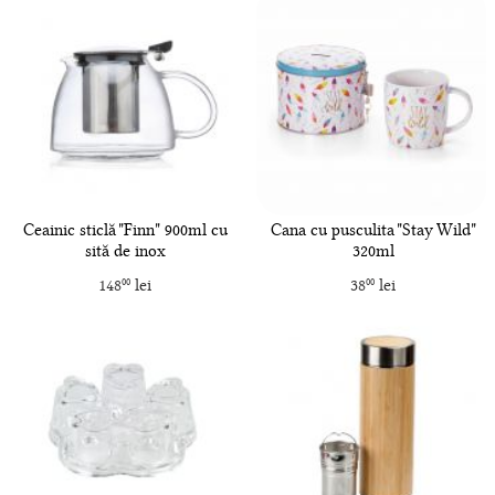
Ceainic sticlă "Finn" 900ml cu
Cana cu pusculita "Stay Wild"
sită de inox
320ml
148
lei
38
lei
00
00