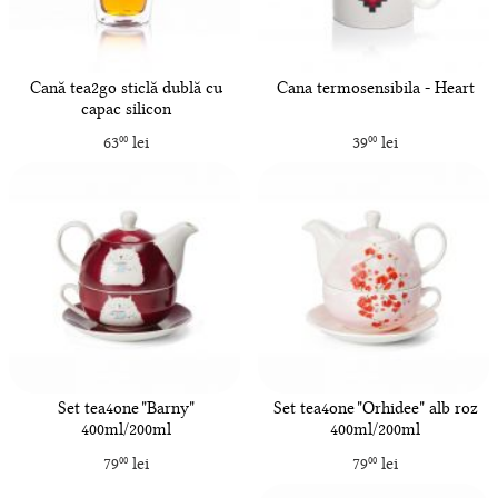
Cană tea2go sticlă dublă cu
Cana termosensibila - Heart
capac silicon
63
lei
39
lei
00
00
Set tea4one "Barny"
Set tea4one "Orhidee" alb roz
400ml/200ml
400ml/200ml
79
lei
79
lei
00
00