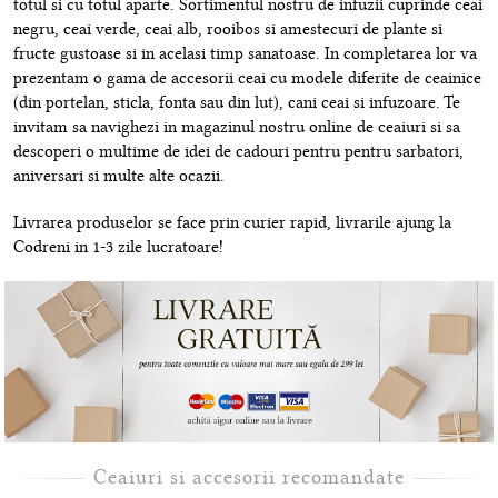
totul si cu totul aparte. Sortimentul nostru de infuzii cuprinde ceai
negru, ceai verde, ceai alb, rooibos si amestecuri de plante si
fructe gustoase si in acelasi timp sanatoase. In completarea lor va
prezentam o gama de accesorii ceai cu modele diferite de ceainice
(din portelan, sticla, fonta sau din lut), cani ceai si infuzoare. Te
invitam sa navighezi in magazinul nostru online de ceaiuri si sa
descoperi o multime de idei de cadouri pentru pentru sarbatori,
aniversari si multe alte ocazii.
Livrarea produselor se face prin curier rapid, livrarile ajung la
Codreni in 1-3 zile lucratoare!
Ceaiuri si accesorii recomandate