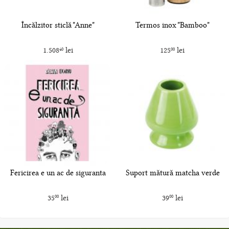
Încălzitor sticlă "Anne"
Termos inox "Bamboo"
1.508
lei
125
lei
40
00
Fericirea e un ac de siguranta
Suport mătură matcha verde
35
lei
39
lei
00
00