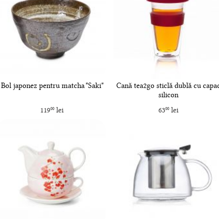
Bol japonez pentru matcha "Saki"
Cană tea2go sticlă dublă cu capa
silicon
119
lei
63
lei
00
00