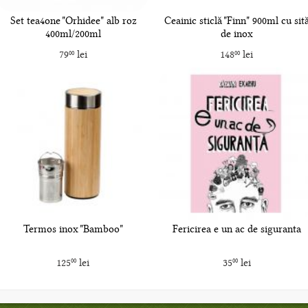
Set tea4one "Orhidee" alb roz
Ceainic sticlă "Finn" 900ml cu sit
400ml/200ml
de inox
79
lei
148
lei
00
00
Termos inox "Bamboo"
Fericirea e un ac de siguranta
125
lei
35
lei
00
00