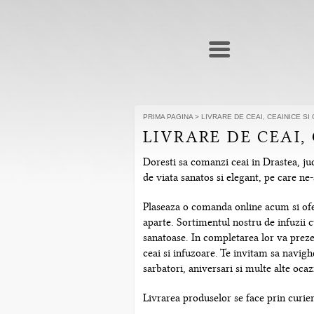
PRIMA PAGINA
>
LIVRARE DE CEAI, CEAINICE SI
LIVRARE DE CEAI,
Doresti sa comanzi ceai in Drastea, jud
de viata sanatos si elegant, pe care n
Plaseaza o comanda online acum si ofera
aparte. Sortimentul nostru de infuzii c
sanatoase. In completarea lor va prezen
ceai si infuzoare. Te invitam sa navig
sarbatori, aniversari si multe alte ocazi
Livrarea produselor se face prin curier 