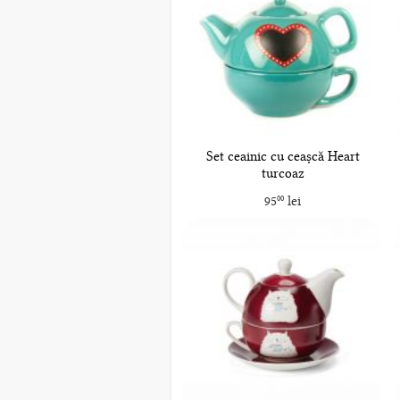
Set ceainic cu ceașcă Heart
turcoaz
95
lei
00