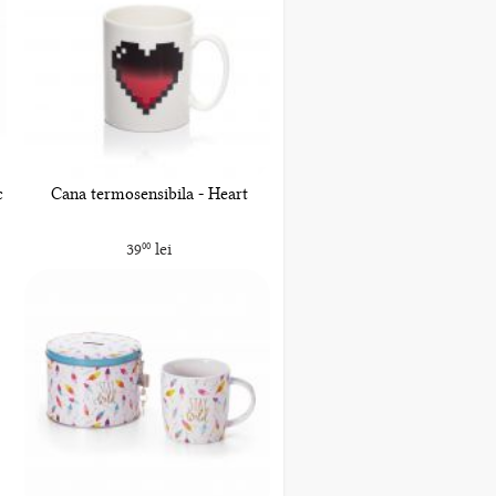
c
Cana termosensibila - Heart
39
lei
00