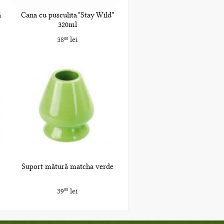
ă
Cana cu pusculita "Stay Wild"
320ml
38
lei
00
Suport mătură matcha verde
39
lei
00