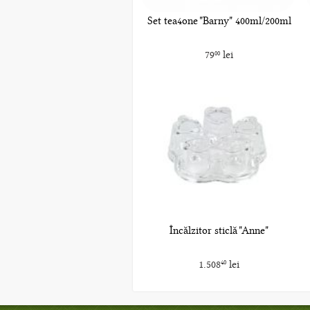
Set tea4one "Barny" 400ml/200ml
79
lei
00
Încălzitor sticlă "Anne"
1.508
lei
40