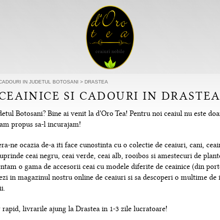
 CADOURI IN JUDETUL BOTOSANI
>
DRASTEA
 CEAINICE SI CADOURI IN DRASTE
etul Botosani? Bine ai venit la d'Oro Tea! Pentru noi ceaiul nu este doa
e-am propus sa-l incurajam!
-ne ocazia de-a iti face cunostinta cu o colectie de ceaiuri, cani, ceain
uprinde ceai negru, ceai verde, ceai alb, rooibos si amestecuri de plante
tam o gama de accesorii ceai cu modele diferite de ceainice (din portela
hezi in magazinul nostru online de ceaiuri si sa descoperi o multime de
i.
rapid, livrarile ajung la Drastea in 1-3 zile lucratoare!