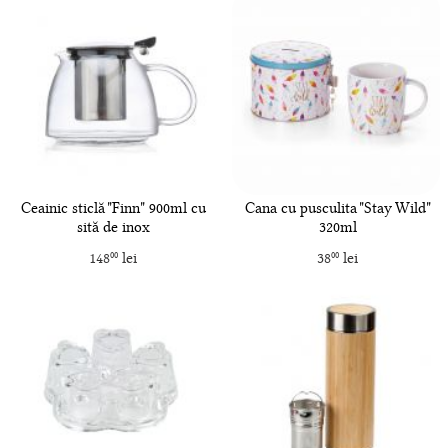
Ceainic sticlă "Finn" 900ml cu
Cana cu pusculita "Stay Wild"
sită de inox
320ml
148
lei
38
lei
00
00