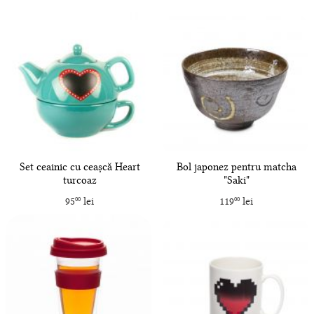
Set ceainic cu ceașcă Heart
Bol japonez pentru matcha
turcoaz
"Saki"
95
lei
119
lei
00
00