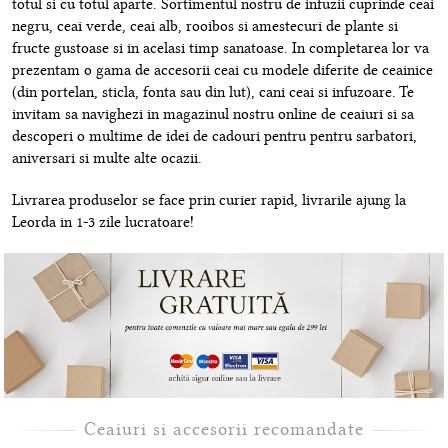
totul si cu totul aparte. Sortimentul nostru de infuzii cuprinde ceai
negru, ceai verde, ceai alb, rooibos si amestecuri de plante si
fructe gustoase si in acelasi timp sanatoase. In completarea lor va
prezentam o gama de accesorii ceai cu modele diferite de ceainice
(din portelan, sticla, fonta sau din lut), cani ceai si infuzoare. Te
invitam sa navighezi in magazinul nostru online de ceaiuri si sa
descoperi o multime de idei de cadouri pentru pentru sarbatori,
aniversari si multe alte ocazii.
Livrarea produselor se face prin curier rapid, livrarile ajung la
Leorda in 1-3 zile lucratoare!
Ceaiuri si accesorii recomandate