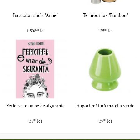
Încălzitor sticlă "Anne"
Termos inox "Bamboo"
1.508
lei
125
lei
40
00
Fericirea e un ac de siguranta
Suport mătură matcha verde
35
lei
39
lei
00
00