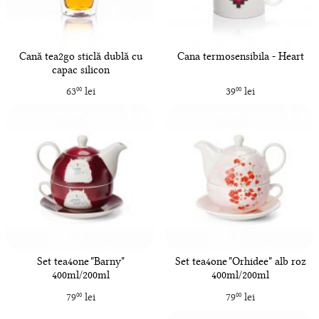
Cană tea2go sticlă dublă cu
Cana termosensibila - Heart
capac silicon
63
lei
39
lei
00
00
Set tea4one "Barny"
Set tea4one "Orhidee" alb roz
400ml/200ml
400ml/200ml
79
lei
79
lei
00
00