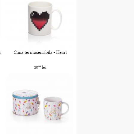
c
Cana termosensibila - Heart
39
lei
00