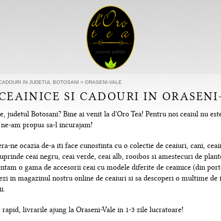
 CADOURI IN JUDETUL BOTOSANI
>
ORASENI-VALE
 CEAINICE SI CADOURI IN ORASENI
e, judetul Botosani? Bine ai venit la d'Oro Tea! Pentru noi ceaiul nu es
re ne-am propus sa-l incurajam!
-ne ocazia de-a iti face cunostinta cu o colectie de ceaiuri, cani, ceain
uprinde ceai negru, ceai verde, ceai alb, rooibos si amestecuri de plante
tam o gama de accesorii ceai cu modele diferite de ceainice (din portela
hezi in magazinul nostru online de ceaiuri si sa descoperi o multime de
i.
rapid, livrarile ajung la Oraseni-Vale in 1-3 zile lucratoare!