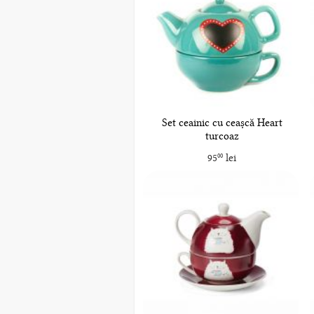
Set ceainic cu ceașcă Heart
turcoaz
95
lei
00