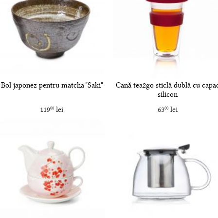
Bol japonez pentru matcha "Saki"
Cană tea2go sticlă dublă cu capa
silicon
119
lei
63
lei
00
00