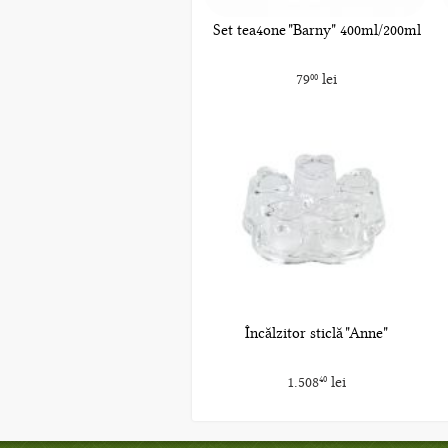
Set tea4one "Barny" 400ml/200ml
79
lei
00
Încălzitor sticlă "Anne"
1.508
lei
40