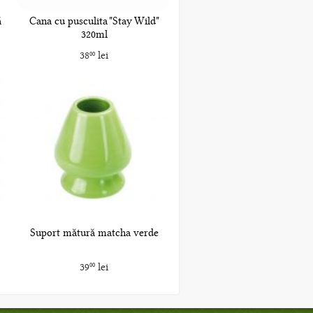
ă
Cana cu pusculita "Stay Wild"
320ml
38
lei
00
Suport mătură matcha verde
39
lei
00