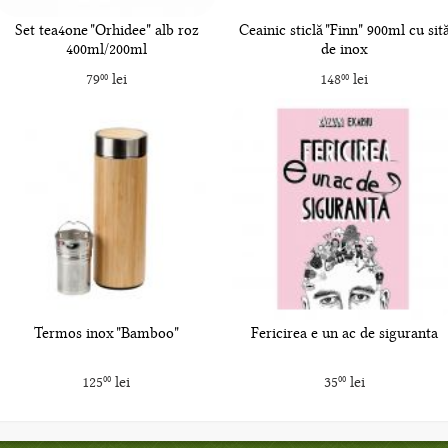
Set tea4one "Orhidee" alb roz
Ceainic sticlă "Finn" 900ml cu sit
400ml/200ml
de inox
79
lei
148
lei
00
00
Termos inox "Bamboo"
Fericirea e un ac de siguranta
125
lei
35
lei
00
00