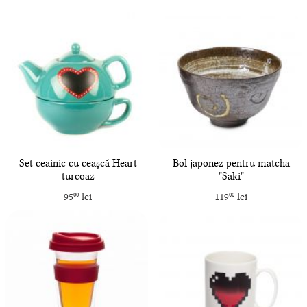
Set ceainic cu ceașcă Heart
Bol japonez pentru matcha
turcoaz
"Saki"
95
lei
119
lei
00
00