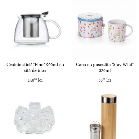
Ceainic sticlă "Finn" 900ml cu
Cana cu pusculita "Stay Wild"
sită de inox
320ml
148
lei
38
lei
00
00