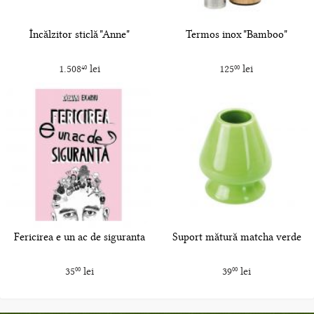
Încălzitor sticlă "Anne"
Termos inox "Bamboo"
1.508
lei
125
lei
40
00
Fericirea e un ac de siguranta
Suport mătură matcha verde
35
lei
39
lei
00
00