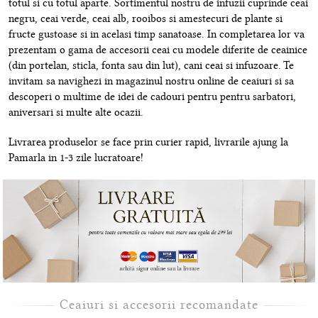
totul si cu totul aparte. Sortimentul nostru de infuzii cuprinde ceai
negru, ceai verde, ceai alb, rooibos si amestecuri de plante si
fructe gustoase si in acelasi timp sanatoase. In completarea lor va
prezentam o gama de accesorii ceai cu modele diferite de ceainice
(din portelan, sticla, fonta sau din lut), cani ceai si infuzoare. Te
invitam sa navighezi in magazinul nostru online de ceaiuri si sa
descoperi o multime de idei de cadouri pentru pentru sarbatori,
aniversari si multe alte ocazii.
Livrarea produselor se face prin curier rapid, livrarile ajung la
Pamarla in 1-3 zile lucratoare!
Ceaiuri si accesorii recomandate