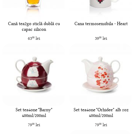
Cană tea2go sticlă dublă cu
Cana termosensibila - Heart
capac silicon
63
lei
39
lei
00
00
Set tea4one "Barny"
Set tea4one "Orhidee" alb roz
400ml/200ml
400ml/200ml
79
lei
79
lei
00
00