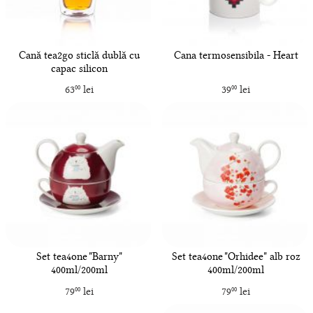
Cană tea2go sticlă dublă cu
Cana termosensibila - Heart
capac silicon
63
lei
39
lei
00
00
Set tea4one "Barny"
Set tea4one "Orhidee" alb roz
400ml/200ml
400ml/200ml
79
lei
79
lei
00
00