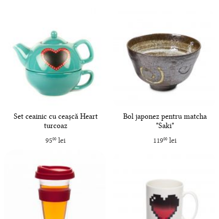
Set ceainic cu ceașcă Heart
Bol japonez pentru matcha
turcoaz
"Saki"
95
lei
119
lei
00
00