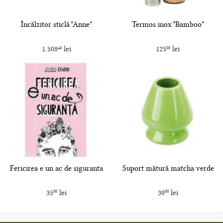
Încălzitor sticlă "Anne"
Termos inox "Bamboo"
1.508
lei
125
lei
40
00
Fericirea e un ac de siguranta
Suport mătură matcha verde
35
lei
39
lei
00
00