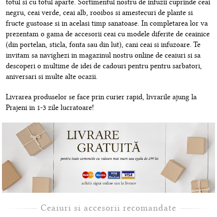
totul si cu totul aparte. Sortimentul nostru de infuzii cuprinde ceai
negru, ceai verde, ceai alb, rooibos si amestecuri de plante si
fructe gustoase si in acelasi timp sanatoase. In completarea lor va
prezentam o gama de accesorii ceai cu modele diferite de ceainice
(din portelan, sticla, fonta sau din lut), cani ceai si infuzoare. Te
invitam sa navighezi in magazinul nostru online de ceaiuri si sa
descoperi o multime de idei de cadouri pentru pentru sarbatori,
aniversari si multe alte ocazii.
Livrarea produselor se face prin curier rapid, livrarile ajung la
Prajeni in 1-3 zile lucratoare!
Ceaiuri si accesorii recomandate