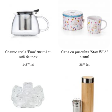
Ceainic sticlă "Finn" 900ml cu
Cana cu pusculita "Stay Wild"
sită de inox
320ml
148
lei
38
lei
00
00