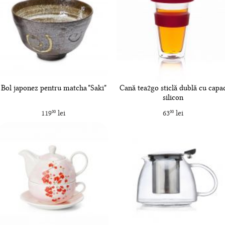
Bol japonez pentru matcha "Saki"
Cană tea2go sticlă dublă cu capa
silicon
119
lei
63
lei
00
00