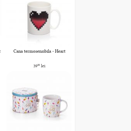
c
Cana termosensibila - Heart
39
lei
00