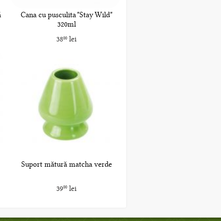
ă
Cana cu pusculita "Stay Wild"
320ml
38
lei
00
Suport mătură matcha verde
39
lei
00