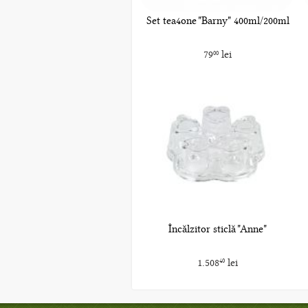
Set tea4one "Barny" 400ml/200ml
79
lei
00
Încălzitor sticlă "Anne"
1.508
lei
40