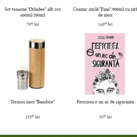
Set tea4one "Orhidee" alb roz
Ceainic sticlă "Finn" 900ml cu sit
400ml/200ml
de inox
79
lei
148
lei
00
00
Termos inox "Bamboo"
Fericirea e un ac de siguranta
125
lei
35
lei
00
00