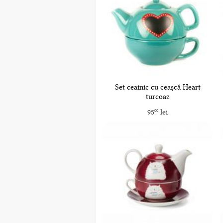
Set ceainic cu ceașcă Heart
turcoaz
95
lei
00