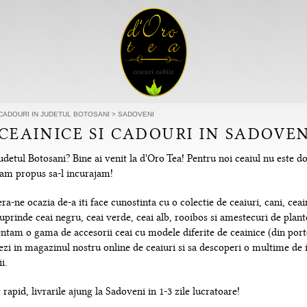
 CADOURI IN JUDETUL BOTOSANI
>
SADOVENI
 CEAINICE SI CADOURI IN SADOVEN
detul Botosani? Bine ai venit la d'Oro Tea! Pentru noi ceaiul nu este do
e-am propus sa-l incurajam!
-ne ocazia de-a iti face cunostinta cu o colectie de ceaiuri, cani, ceain
uprinde ceai negru, ceai verde, ceai alb, rooibos si amestecuri de plante
tam o gama de accesorii ceai cu modele diferite de ceainice (din portela
hezi in magazinul nostru online de ceaiuri si sa descoperi o multime de
i.
rapid, livrarile ajung la Sadoveni in 1-3 zile lucratoare!