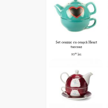
Set ceainic cu ceașcă Heart
turcoaz
95
lei
00