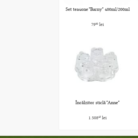
Set tea4one "Barny" 400ml/200ml
79
lei
00
Încălzitor sticlă "Anne"
1.508
lei
40