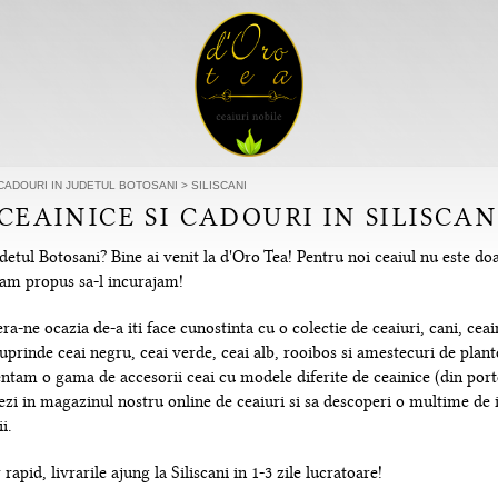
 CADOURI IN JUDETUL BOTOSANI
>
SILISCANI
 CEAINICE SI CADOURI IN SILISCAN
udetul Botosani? Bine ai venit la d'Oro Tea! Pentru noi ceaiul nu este do
e-am propus sa-l incurajam!
-ne ocazia de-a iti face cunostinta cu o colectie de ceaiuri, cani, ceain
uprinde ceai negru, ceai verde, ceai alb, rooibos si amestecuri de plante
tam o gama de accesorii ceai cu modele diferite de ceainice (din portela
hezi in magazinul nostru online de ceaiuri si sa descoperi o multime de
i.
apid, livrarile ajung la Siliscani in 1-3 zile lucratoare!