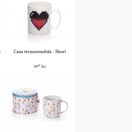
c
Cana termosensibila - Heart
39
lei
00