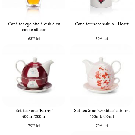
Cană tea2go sticlă dublă cu
Cana termosensibila - Heart
capac silicon
63
lei
39
lei
00
00
Set tea4one "Barny"
Set tea4one "Orhidee" alb roz
400ml/200ml
400ml/200ml
79
lei
79
lei
00
00