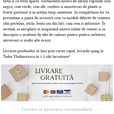
totul si cu totul aparte. Sortimentul nostru de infuzii cuprinde ceai
negru, ceai verde, ceai alb, rooibos si amestecuri de plante si
fructe gustoase si in acelasi timp sanatoase. In completarea lor va
prezentam o gama de accesorii ceai cu modele diferite de ceainice
(din portelan, sticla, fonta sau din lut), cani ceai si infuzoare. Te
invitam sa navighezi in magazinul nostru online de ceaiuri si sa
descoperi o multime de idei de cadouri pentru pentru sarbatori,
aniversari si multe alte ocazii.
Livrarea produselor se face prin curier rapid, livrarile ajung la
Tudor Vladimirescu in 1-3 zile lucratoare!
Ceaiuri si accesorii recomandate