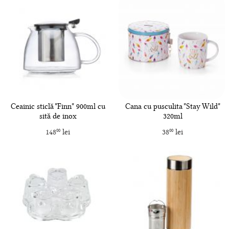
Ceainic sticlă "Finn" 900ml cu
Cana cu pusculita "Stay Wild"
sită de inox
320ml
148
lei
38
lei
00
00