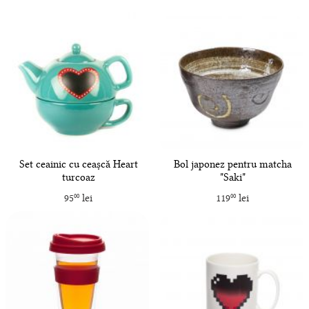
Set ceainic cu ceașcă Heart
Bol japonez pentru matcha
turcoaz
"Saki"
95
lei
119
lei
00
00