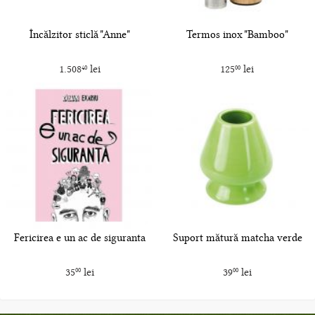
Încălzitor sticlă "Anne"
Termos inox "Bamboo"
1.508
lei
125
lei
40
00
Fericirea e un ac de siguranta
Suport mătură matcha verde
35
lei
39
lei
00
00