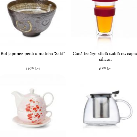
Bol japonez pentru matcha "Saki"
Cană tea2go sticlă dublă cu capa
silicon
119
lei
63
lei
00
00