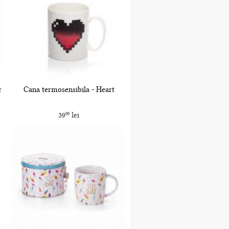
c
Cana termosensibila - Heart
39
lei
00