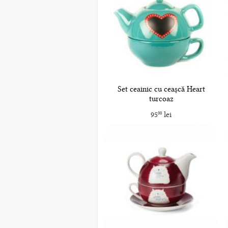
Set ceainic cu ceașcă Heart
turcoaz
95
lei
00