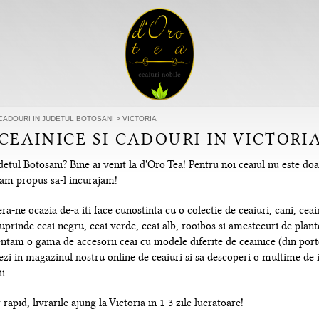
 CADOURI IN JUDETUL BOTOSANI
>
VICTORIA
 CEAINICE SI CADOURI IN VICTORI
detul Botosani? Bine ai venit la d'Oro Tea! Pentru noi ceaiul nu este do
e-am propus sa-l incurajam!
-ne ocazia de-a iti face cunostinta cu o colectie de ceaiuri, cani, ceain
uprinde ceai negru, ceai verde, ceai alb, rooibos si amestecuri de plante
tam o gama de accesorii ceai cu modele diferite de ceainice (din portela
hezi in magazinul nostru online de ceaiuri si sa descoperi o multime de
i.
rapid, livrarile ajung la Victoria in 1-3 zile lucratoare!