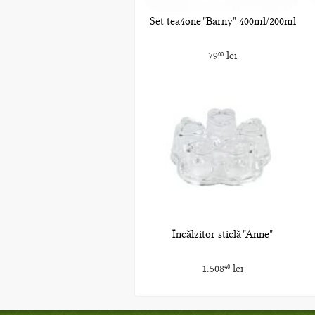
Set tea4one "Barny" 400ml/200ml
79
lei
00
Încălzitor sticlă "Anne"
1.508
lei
40