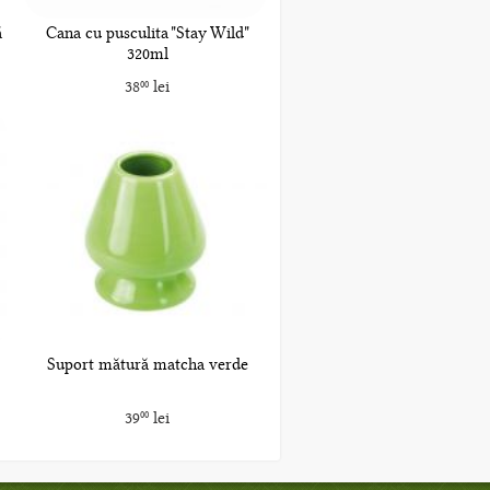
ă
Cana cu pusculita "Stay Wild"
320ml
38
lei
00
Suport mătură matcha verde
39
lei
00