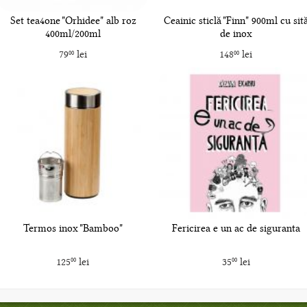
Set tea4one "Orhidee" alb roz
Ceainic sticlă "Finn" 900ml cu sit
400ml/200ml
de inox
79
lei
148
lei
00
00
Termos inox "Bamboo"
Fericirea e un ac de siguranta
125
lei
35
lei
00
00