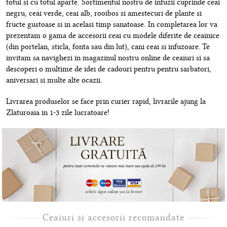
totul si cu totul aparte. Sortimentul nostru de infuzii cuprinde ceai
negru, ceai verde, ceai alb, rooibos si amestecuri de plante si
fructe gustoase si in acelasi timp sanatoase. In completarea lor va
prezentam o gama de accesorii ceai cu modele diferite de ceainice
(din portelan, sticla, fonta sau din lut), cani ceai si infuzoare. Te
invitam sa navighezi in magazinul nostru online de ceaiuri si sa
descoperi o multime de idei de cadouri pentru pentru sarbatori,
aniversari si multe alte ocazii.
Livrarea produselor se face prin curier rapid, livrarile ajung la
Zlaturoaia in 1-3 zile lucratoare!
Ceaiuri si accesorii recomandate