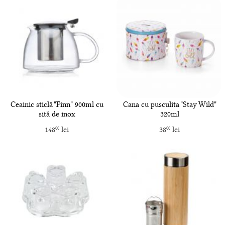
Ceainic sticlă "Finn" 900ml cu
Cana cu pusculita "Stay Wild"
sită de inox
320ml
148
lei
38
lei
00
00