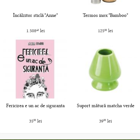
Încălzitor sticlă "Anne"
Termos inox "Bamboo"
1.508
lei
125
lei
40
00
Fericirea e un ac de siguranta
Suport mătură matcha verde
35
lei
39
lei
00
00