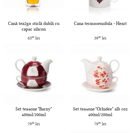
Cană tea2go sticlă dublă cu
Cana termosensibila - Heart
capac silicon
63
lei
39
lei
00
00
Set tea4one "Barny"
Set tea4one "Orhidee" alb roz
400ml/200ml
400ml/200ml
79
lei
79
lei
00
00