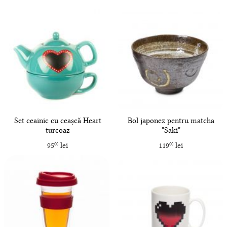
Set ceainic cu ceașcă Heart
Bol japonez pentru matcha
turcoaz
"Saki"
95
lei
119
lei
00
00