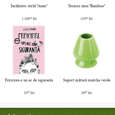
Încălzitor sticlă "Anne"
Termos inox "Bamboo"
1.508
lei
125
lei
40
00
Fericirea e un ac de siguranta
Suport mătură matcha verde
35
lei
39
lei
00
00