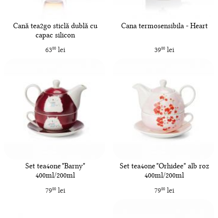
Cană tea2go sticlă dublă cu
Cana termosensibila - Heart
capac silicon
63
lei
39
lei
00
00
Set tea4one "Barny"
Set tea4one "Orhidee" alb roz
400ml/200ml
400ml/200ml
79
lei
79
lei
00
00