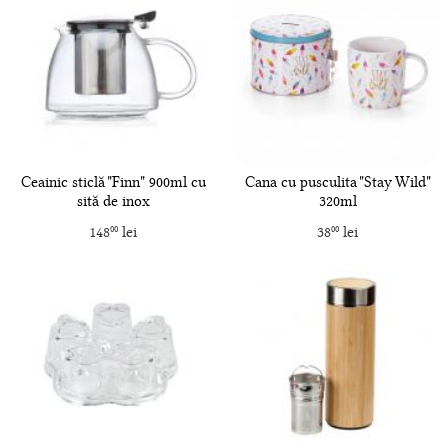
Ceainic sticlă "Finn" 900ml cu
Cana cu pusculita "Stay Wild"
sită de inox
320ml
148
lei
38
lei
00
00