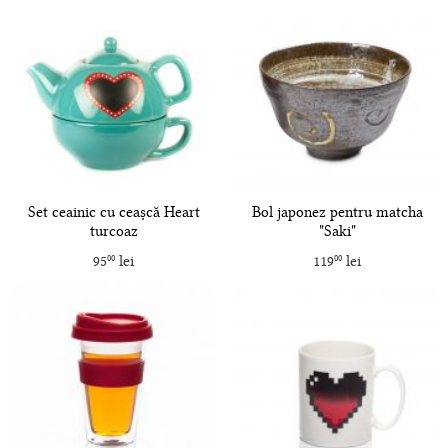
Set ceainic cu ceașcă Heart
Bol japonez pentru matcha
turcoaz
"Saki"
95
lei
119
lei
00
00