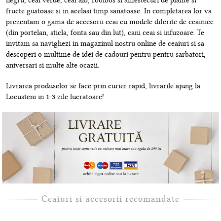
negru, ceai verde, ceai alb, rooibos si amestecuri de plante si
fructe gustoase si in acelasi timp sanatoase. In completarea lor va
prezentam o gama de accesorii ceai cu modele diferite de ceainice
(din portelan, sticla, fonta sau din lut), cani ceai si infuzoare. Te
invitam sa navighezi in magazinul nostru online de ceaiuri si sa
descoperi o multime de idei de cadouri pentru pentru sarbatori,
aniversari si multe alte ocazii.
Livrarea produselor se face prin curier rapid, livrarile ajung la
Locusteni in 1-3 zile lucratoare!
Ceaiuri si accesorii recomandate