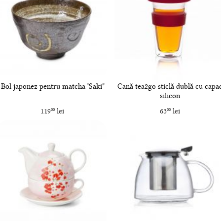
Bol japonez pentru matcha "Saki"
Cană tea2go sticlă dublă cu capa
silicon
119
lei
63
lei
00
00