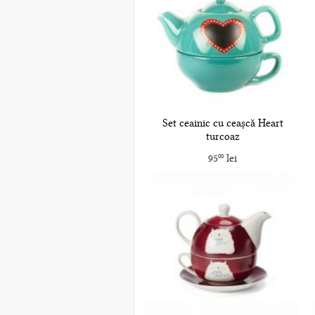
Set ceainic cu ceașcă Heart
turcoaz
95
lei
00