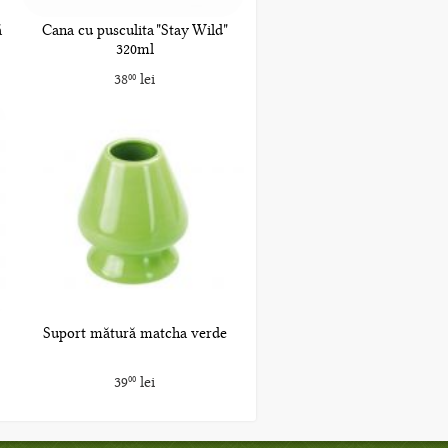
ă
Cana cu pusculita "Stay Wild"
320ml
38
lei
00
Suport mătură matcha verde
39
lei
00