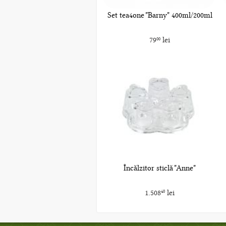
Set tea4one "Barny" 400ml/200ml
79
lei
00
Încălzitor sticlă "Anne"
1.508
lei
40