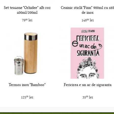
Set tea4one "Orhidee" alb roz
Ceainic sticlă "Finn" 900ml cu sit
400ml/200ml
de inox
79
lei
148
lei
00
00
Termos inox "Bamboo"
Fericirea e un ac de siguranta
125
lei
35
lei
00
00