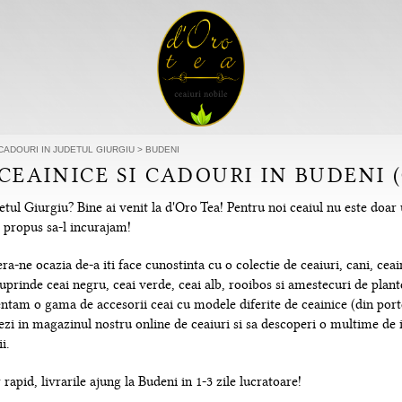
 CADOURI IN JUDETUL GIURGIU
>
BUDENI
 CEAINICE SI CADOURI IN BUDENI 
tul Giurgiu? Bine ai venit la d'Oro Tea! Pentru noi ceaiul nu este doar 
m propus sa-l incurajam!
-ne ocazia de-a iti face cunostinta cu o colectie de ceaiuri, cani, ceain
uprinde ceai negru, ceai verde, ceai alb, rooibos si amestecuri de plante
tam o gama de accesorii ceai cu modele diferite de ceainice (din portela
hezi in magazinul nostru online de ceaiuri si sa descoperi o multime de
i.
rapid, livrarile ajung la Budeni in 1-3 zile lucratoare!