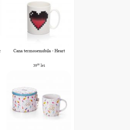
c
Cana termosensibila - Heart
39
lei
00