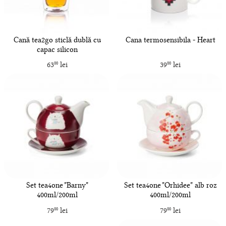
Cană tea2go sticlă dublă cu
Cana termosensibila - Heart
capac silicon
63
lei
39
lei
00
00
Set tea4one "Barny"
Set tea4one "Orhidee" alb roz
400ml/200ml
400ml/200ml
79
lei
79
lei
00
00