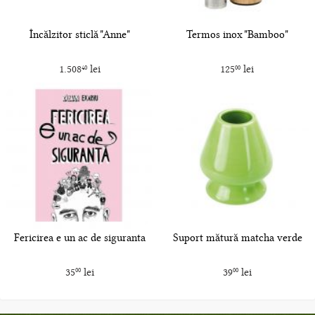
Încălzitor sticlă "Anne"
Termos inox "Bamboo"
1.508
lei
125
lei
40
00
Fericirea e un ac de siguranta
Suport mătură matcha verde
35
lei
39
lei
00
00