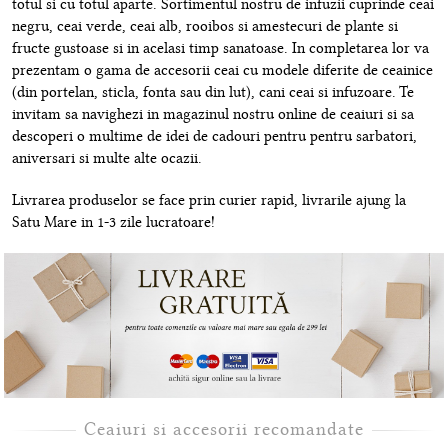
totul si cu totul aparte. Sortimentul nostru de infuzii cuprinde ceai
negru, ceai verde, ceai alb, rooibos si amestecuri de plante si
fructe gustoase si in acelasi timp sanatoase. In completarea lor va
prezentam o gama de accesorii ceai cu modele diferite de ceainice
(din portelan, sticla, fonta sau din lut), cani ceai si infuzoare. Te
invitam sa navighezi in magazinul nostru online de ceaiuri si sa
descoperi o multime de idei de cadouri pentru pentru sarbatori,
aniversari si multe alte ocazii.
Livrarea produselor se face prin curier rapid, livrarile ajung la
Satu Mare in 1-3 zile lucratoare!
Ceaiuri si accesorii recomandate