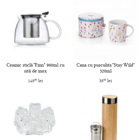
Ceainic sticlă "Finn" 900ml cu
Cana cu pusculita "Stay Wild"
sită de inox
320ml
148
lei
38
lei
00
00