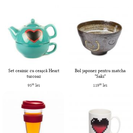
Set ceainic cu ceașcă Heart
Bol japonez pentru matcha
turcoaz
"Saki"
95
lei
119
lei
00
00