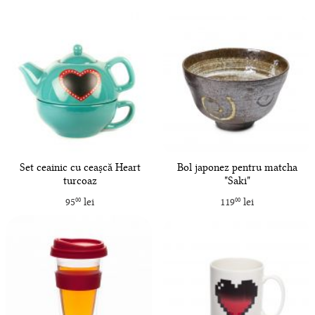
Set ceainic cu ceașcă Heart
Bol japonez pentru matcha
turcoaz
"Saki"
95
lei
119
lei
00
00