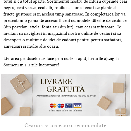
totul si cu totul aparte. Sortimentul nostru de infuzii cuprinde ceai
negru, ceai verde, ceai alb, rooibos si amestecuri de plante si
fructe gustoase si in acelasi timp sanatoase. In completarea lor va
prezentam o gama de accesorii ceai cu modele diferite de ceainice
(din portelan, sticla, fonta sau din lut), cani ceai si infuzoare. Te
invitam sa navighezi in magazinul nostru online de ceaiuri si sa
descoperi o multime de idei de cadouri pentru pentru sarbatori,
aniversari si multe alte ocazii.
Livrarea produselor se face prin curier rapid, livrarile ajung la
Soimeni in 1-3 zile lucratoare!
Ceaiuri si accesorii recomandate