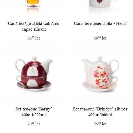
Cană tea2go sticlă dublă cu
Cana termosensibila - Heart
capac silicon
63
lei
39
lei
00
00
Set tea4one "Barny"
Set tea4one "Orhidee" alb roz
400ml/200ml
400ml/200ml
79
lei
79
lei
00
00