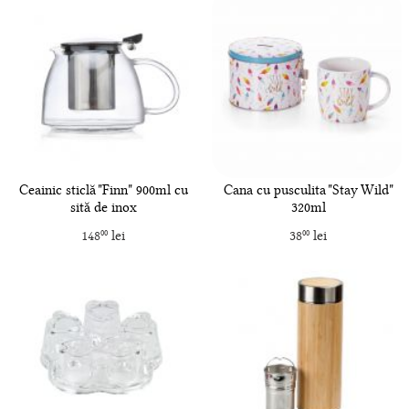
Ceainic sticlă "Finn" 900ml cu
Cana cu pusculita "Stay Wild"
sită de inox
320ml
148
lei
38
lei
00
00