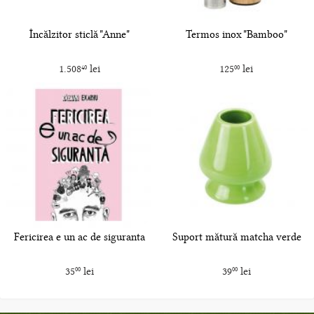
Încălzitor sticlă "Anne"
Termos inox "Bamboo"
1.508
lei
125
lei
40
00
Fericirea e un ac de siguranta
Suport mătură matcha verde
35
lei
39
lei
00
00