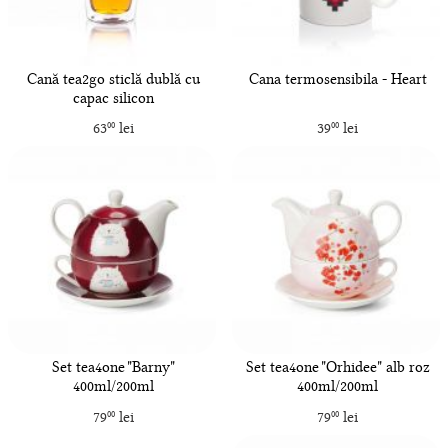
Cană tea2go sticlă dublă cu
Cana termosensibila - Heart
capac silicon
63
lei
39
lei
00
00
Set tea4one "Barny"
Set tea4one "Orhidee" alb roz
400ml/200ml
400ml/200ml
79
lei
79
lei
00
00