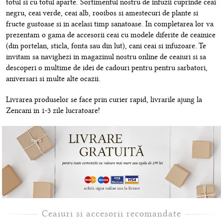
totul si cu totul aparte. Sortimentul nostru de infuzii cuprinde ceai
negru, ceai verde, ceai alb, rooibos si amestecuri de plante si
fructe gustoase si in acelasi timp sanatoase. In completarea lor va
prezentam o gama de accesorii ceai cu modele diferite de ceainice
(din portelan, sticla, fonta sau din lut), cani ceai si infuzoare. Te
invitam sa navighezi in magazinul nostru online de ceaiuri si sa
descoperi o multime de idei de cadouri pentru pentru sarbatori,
aniversari si multe alte ocazii.
Livrarea produselor se face prin curier rapid, livrarile ajung la
Zencani in 1-3 zile lucratoare!
Ceaiuri si accesorii recomandate