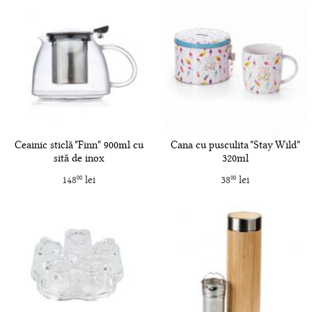
Ceainic sticlă "Finn" 900ml cu
Cana cu pusculita "Stay Wild"
sită de inox
320ml
148
lei
38
lei
00
00