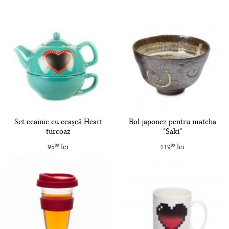
Set ceainic cu ceașcă Heart
Bol japonez pentru matcha
turcoaz
"Saki"
95
lei
119
lei
00
00