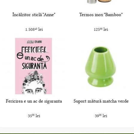
Încălzitor sticlă "Anne"
Termos inox "Bamboo"
1.508
lei
125
lei
40
00
Fericirea e un ac de siguranta
Suport mătură matcha verde
35
lei
39
lei
00
00