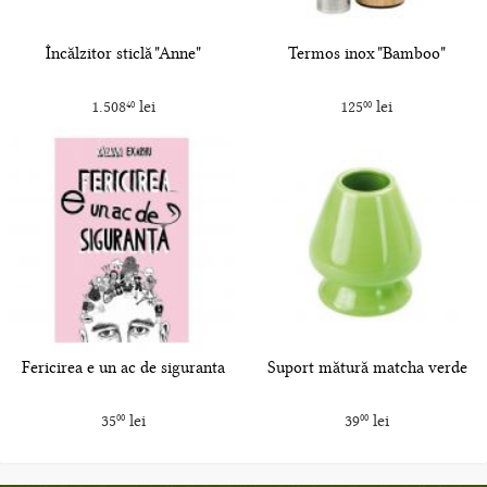
Încălzitor sticlă "Anne"
Termos inox "Bamboo"
1.508
lei
125
lei
40
00
Fericirea e un ac de siguranta
Suport mătură matcha verde
35
lei
39
lei
00
00