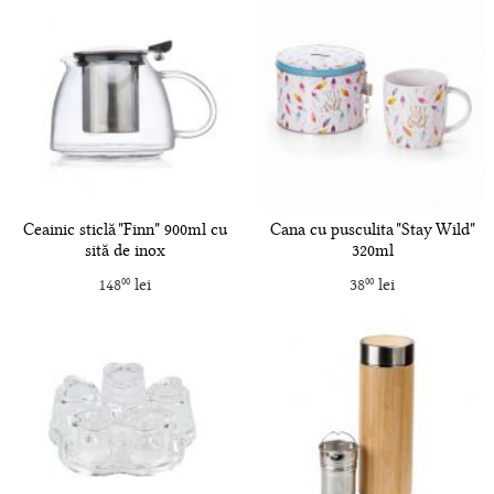
Ceainic sticlă "Finn" 900ml cu
Cana cu pusculita "Stay Wild"
sită de inox
320ml
148
lei
38
lei
00
00