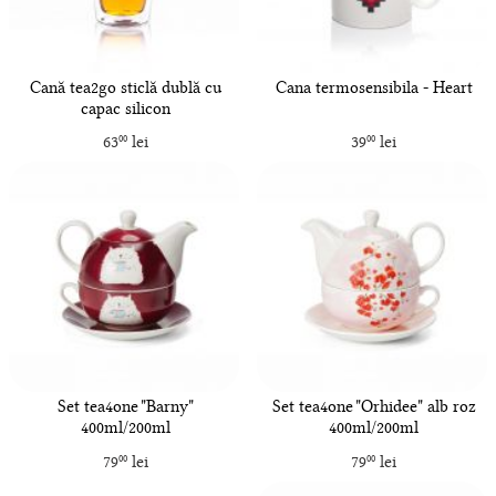
Cană tea2go sticlă dublă cu
Cana termosensibila - Heart
capac silicon
63
lei
39
lei
00
00
Set tea4one "Barny"
Set tea4one "Orhidee" alb roz
400ml/200ml
400ml/200ml
79
lei
79
lei
00
00