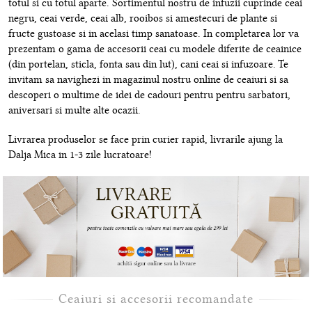
totul si cu totul aparte. Sortimentul nostru de infuzii cuprinde ceai
negru, ceai verde, ceai alb, rooibos si amestecuri de plante si
fructe gustoase si in acelasi timp sanatoase. In completarea lor va
prezentam o gama de accesorii ceai cu modele diferite de ceainice
(din portelan, sticla, fonta sau din lut), cani ceai si infuzoare. Te
invitam sa navighezi in magazinul nostru online de ceaiuri si sa
descoperi o multime de idei de cadouri pentru pentru sarbatori,
aniversari si multe alte ocazii.
Livrarea produselor se face prin curier rapid, livrarile ajung la
Dalja Mica in 1-3 zile lucratoare!
Ceaiuri si accesorii recomandate