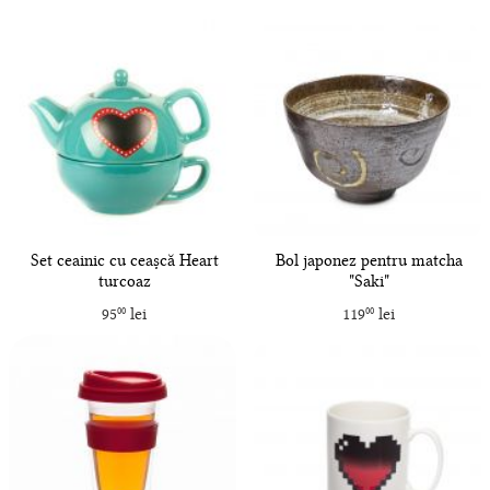
Set ceainic cu ceașcă Heart
Bol japonez pentru matcha
turcoaz
"Saki"
95
lei
119
lei
00
00