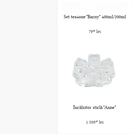
Set tea4one "Barny" 400ml/200ml
79
lei
00
Încălzitor sticlă "Anne"
1.508
lei
40