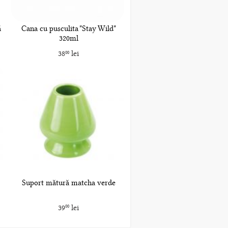
ă
Cana cu pusculita "Stay Wild"
320ml
38
lei
00
Suport mătură matcha verde
39
lei
00