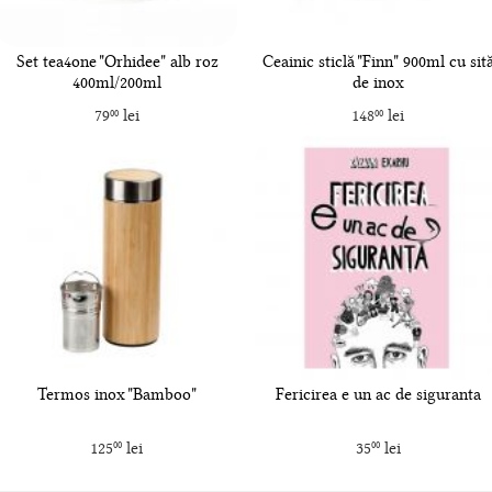
Set tea4one "Orhidee" alb roz
Ceainic sticlă "Finn" 900ml cu sit
400ml/200ml
de inox
79
lei
148
lei
00
00
Termos inox "Bamboo"
Fericirea e un ac de siguranta
125
lei
35
lei
00
00