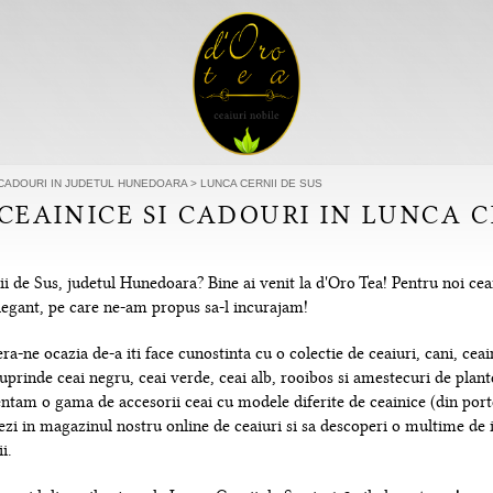
I CADOURI IN JUDETUL HUNEDOARA
>
LUNCA CERNII DE SUS
 CEAINICE SI CADOURI IN LUNCA C
i de Sus, judetul Hunedoara? Bine ai venit la d'Oro Tea! Pentru noi ce
 elegant, pe care ne-am propus sa-l incurajam!
-ne ocazia de-a iti face cunostinta cu o colectie de ceaiuri, cani, ceain
uprinde ceai negru, ceai verde, ceai alb, rooibos si amestecuri de plante
tam o gama de accesorii ceai cu modele diferite de ceainice (din portela
hezi in magazinul nostru online de ceaiuri si sa descoperi o multime de
i.