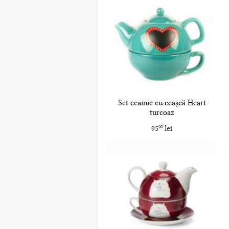
Set ceainic cu ceașcă Heart
turcoaz
95
lei
00