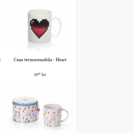
c
Cana termosensibila - Heart
39
lei
00