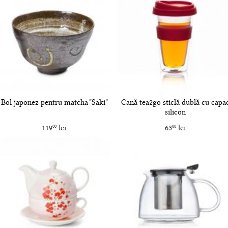
Bol japonez pentru matcha "Saki"
Cană tea2go sticlă dublă cu capa
silicon
119
lei
63
lei
00
00