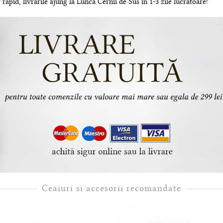
rapid, livrarile ajung la Lunca Cernii de Sus in 1-3 zile lucratoare!
Ceaiuri si accesorii recomandate