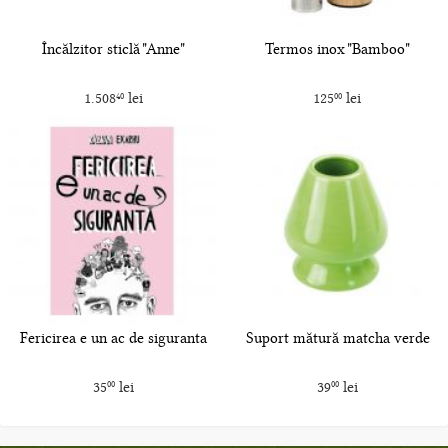
Încălzitor sticlă "Anne"
Termos inox "Bamboo"
1.508
lei
125
lei
40
00
Fericirea e un ac de siguranta
Suport mătură matcha verde
35
lei
39
lei
00
00