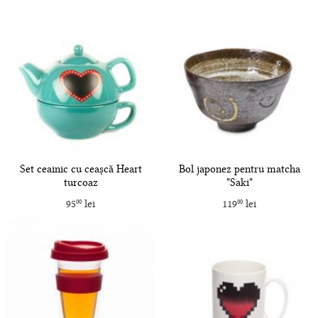
Set ceainic cu ceașcă Heart
Bol japonez pentru matcha
turcoaz
"Saki"
95
lei
119
lei
00
00