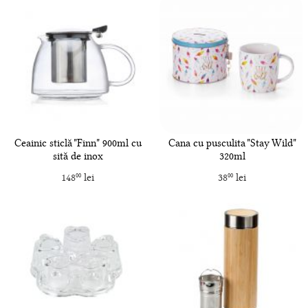
Ceainic sticlă "Finn" 900ml cu
Cana cu pusculita "Stay Wild"
sită de inox
320ml
148
lei
38
lei
00
00