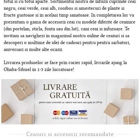
totul si cu totul aparte. Sortimentul nostru de infuzii cuprinde ceai
negru, ceai verde, ceai alb, rooibos si amestecuri de plante si
fructe gustoase si in acelasi timp sanatoase. In completarea lor va
prezentam o gama de accesorii ceai cu modele diferite de ceainice
(din portelan, sticla, fonta sau din lut), cani ceai si infuzoare. Te
invitam sa navighezi in magazinul nostru online de ceaiuri si sa
descoperi o multime de idei de cadouri pentru pentru sarbatori,
aniversari si multe alte ocazii.
Livrarea produselor se face prin curier rapid, livrarile ajung la
Ohaba-Sibisel in 1-3 zile lucratoare!
Ceaiuri si accesorii recomandate