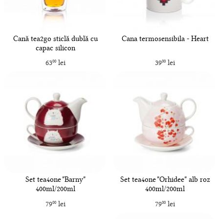
Cană tea2go sticlă dublă cu
Cana termosensibila - Heart
capac silicon
63
lei
39
lei
00
00
Set tea4one "Barny"
Set tea4one "Orhidee" alb roz
400ml/200ml
400ml/200ml
79
lei
79
lei
00
00