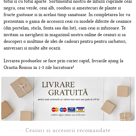
totul si cu totul aparte. Sortimentul nostru de infuzii cuprinde ceai
negru, ceai verde, ceai alb, rooibos si amestecuri de plante si
fructe gustoase si in acelasi timp sanatoase. In completarea lor va
prezentam o gama de accesorii ceai cu modele diferite de ceainice
(din portelan, sticla, fonta sau din lut), cani ceai si infuzoare. Te
invitam sa navighezi in magazinul nostru online de ceaiuri si sa
descoperi o multime de idei de cadouri pentru pentru sarbatori,
aniversari si multe alte ocazii.
Livrarea produselor se face prin curier rapid, livrarile ajung la
Orastia Romus in 1-3 zile lucratoare!
Ceaiuri si accesorii recomandate