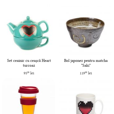
Set ceainic cu ceașcă Heart
Bol japonez pentru matcha
turcoaz
"Saki"
95
lei
119
lei
00
00