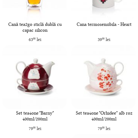
Cană tea2go sticlă dublă cu
Cana termosensibila - Heart
capac silicon
63
lei
39
lei
00
00
Set tea4one "Barny"
Set tea4one "Orhidee" alb roz
400ml/200ml
400ml/200ml
79
lei
79
lei
00
00