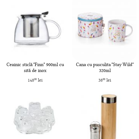
Ceainic sticlă "Finn" 900ml cu
Cana cu pusculita "Stay Wild"
sită de inox
320ml
148
lei
38
lei
00
00