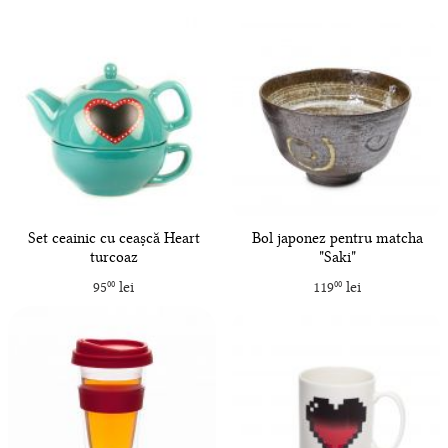
Set ceainic cu ceașcă Heart
Bol japonez pentru matcha
turcoaz
"Saki"
95
lei
119
lei
00
00