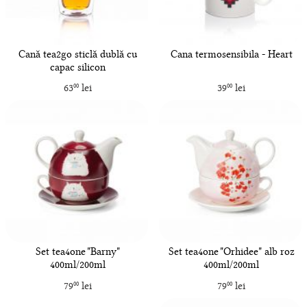
Cană tea2go sticlă dublă cu
Cana termosensibila - Heart
capac silicon
63
lei
39
lei
00
00
Set tea4one "Barny"
Set tea4one "Orhidee" alb roz
400ml/200ml
400ml/200ml
79
lei
79
lei
00
00