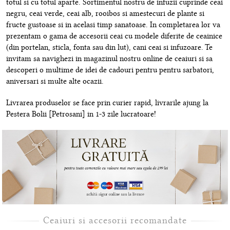
totul si cu totul aparte. Sortimentul nostru de infuzii cuprinde ceai
negru, ceai verde, ceai alb, rooibos si amestecuri de plante si
fructe gustoase si in acelasi timp sanatoase. In completarea lor va
prezentam o gama de accesorii ceai cu modele diferite de ceainice
(din portelan, sticla, fonta sau din lut), cani ceai si infuzoare. Te
invitam sa navighezi in magazinul nostru online de ceaiuri si sa
descoperi o multime de idei de cadouri pentru pentru sarbatori,
aniversari si multe alte ocazii.
Livrarea produselor se face prin curier rapid, livrarile ajung la
Pestera Bolii [Petrosani] in 1-3 zile lucratoare!
Ceaiuri si accesorii recomandate