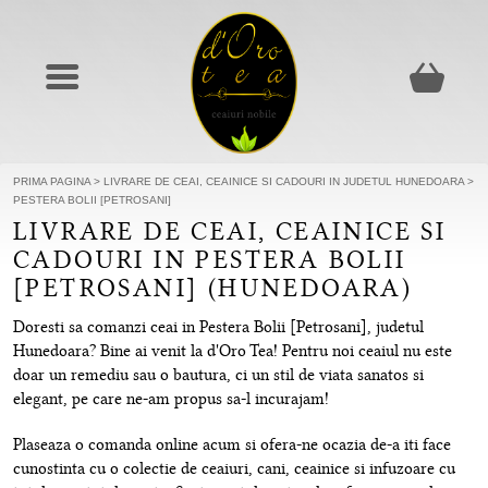
PRIMA PAGINA
>
LIVRARE DE CEAI, CEAINICE SI CADOURI IN JUDETUL HUNEDOARA
>
PESTERA BOLII [PETROSANI]
LIVRARE DE CEAI, CEAINICE SI
CADOURI IN PESTERA BOLII
[PETROSANI] (HUNEDOARA)
Doresti sa comanzi ceai in Pestera Bolii [Petrosani], judetul
Hunedoara? Bine ai venit la d'Oro Tea! Pentru noi ceaiul nu este
doar un remediu sau o bautura, ci un stil de viata sanatos si
elegant, pe care ne-am propus sa-l incurajam!
Plaseaza o comanda online acum si ofera-ne ocazia de-a iti face
cunostinta cu o colectie de ceaiuri, cani, ceainice si infuzoare cu