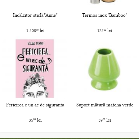
Încălzitor sticlă "Anne"
Termos inox "Bamboo"
1.508
lei
125
lei
40
00
Fericirea e un ac de siguranta
Suport mătură matcha verde
35
lei
39
lei
00
00