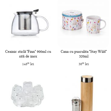
Ceainic sticlă "Finn" 900ml cu
Cana cu pusculita "Stay Wild"
sită de inox
320ml
148
lei
38
lei
00
00