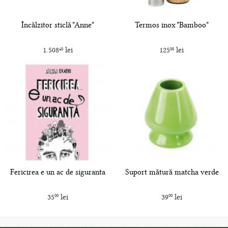
Încălzitor sticlă "Anne"
Termos inox "Bamboo"
1.508
lei
125
lei
40
00
Fericirea e un ac de siguranta
Suport mătură matcha verde
35
lei
39
lei
00
00