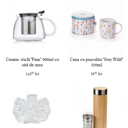
Ceainic sticlă "Finn" 900ml cu
Cana cu pusculita "Stay Wild"
sită de inox
320ml
148
lei
38
lei
00
00