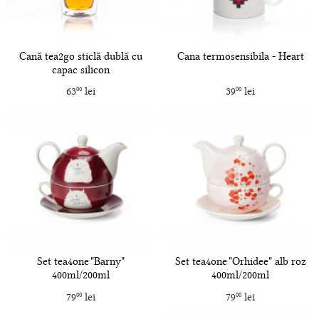
Cană tea2go sticlă dublă cu
Cana termosensibila - Heart
capac silicon
63
lei
39
lei
00
00
Set tea4one "Barny"
Set tea4one "Orhidee" alb roz
400ml/200ml
400ml/200ml
79
lei
79
lei
00
00