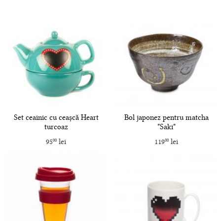
Set ceainic cu ceașcă Heart
Bol japonez pentru matcha
turcoaz
"Saki"
95
lei
119
lei
00
00