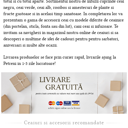
totul si cu totul aparte. Sortimentul nostru de infuzii cuprinde ceai
negru, ceai verde, ceai alb, rooibos si amestecuri de plante si
fructe gustoase si in acelasi timp sanatoase. In completarea lor va
prezentam o gama de accesorii ceai cu modele diferite de ceainice
(din portelan, sticla, fonta sau din lut), cani ceai si infuzoare. Te
invitam sa navighezi in magazinul nostru online de ceaiuri si sa
descoperi o multime de idei de cadouri pentru pentru sarbatori,
aniversari si multe alte ocazii.
Livrarea produselor se face prin curier rapid, livrarile ajung la
Petreni in 1-3 zile lucratoare!
Ceaiuri si accesorii recomandate