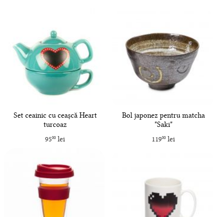
Set ceainic cu ceașcă Heart
Bol japonez pentru matcha
turcoaz
"Saki"
95
lei
119
lei
00
00