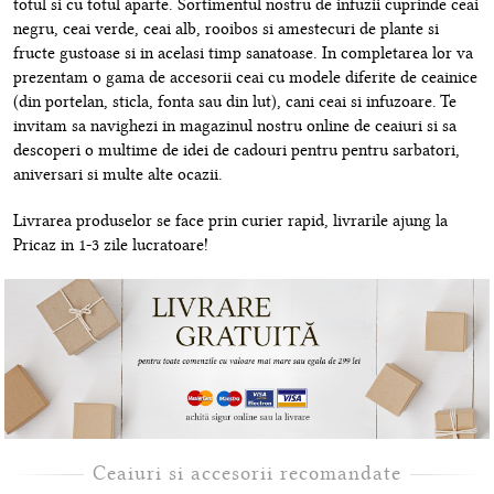
totul si cu totul aparte. Sortimentul nostru de infuzii cuprinde ceai
negru, ceai verde, ceai alb, rooibos si amestecuri de plante si
fructe gustoase si in acelasi timp sanatoase. In completarea lor va
prezentam o gama de accesorii ceai cu modele diferite de ceainice
(din portelan, sticla, fonta sau din lut), cani ceai si infuzoare. Te
invitam sa navighezi in magazinul nostru online de ceaiuri si sa
descoperi o multime de idei de cadouri pentru pentru sarbatori,
aniversari si multe alte ocazii.
Livrarea produselor se face prin curier rapid, livrarile ajung la
Pricaz in 1-3 zile lucratoare!
Ceaiuri si accesorii recomandate