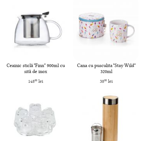
Ceainic sticlă "Finn" 900ml cu
Cana cu pusculita "Stay Wild"
sită de inox
320ml
148
lei
38
lei
00
00