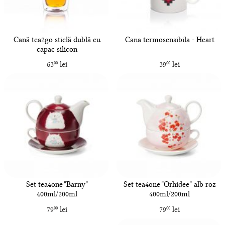
Cană tea2go sticlă dublă cu
Cana termosensibila - Heart
capac silicon
63
lei
39
lei
00
00
Set tea4one "Barny"
Set tea4one "Orhidee" alb roz
400ml/200ml
400ml/200ml
79
lei
79
lei
00
00