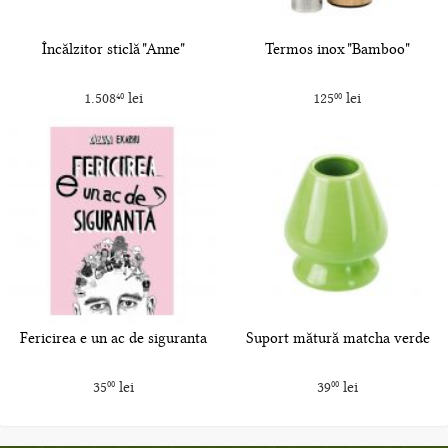
Încălzitor sticlă "Anne"
Termos inox "Bamboo"
1.508
lei
125
lei
40
00
Fericirea e un ac de siguranta
Suport mătură matcha verde
35
lei
39
lei
00
00