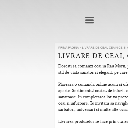
PRIMA PAGINA
>
LIVRARE DE CEAI, CEAINICE S
LIVRARE DE CEAI,
Doresti sa comanzi ceai in Rau Morii, 
stil de viata sanatos si elegant, pe ca
Plaseaza o comanda online acum si ofera
aparte. Sortimentul nostru de infuzii c
sanatoase. In completarea lor va prezen
ceai si infuzoare. Te invitam sa navig
sarbatori, aniversari si multe alte ocazi
Livrarea produselor se face prin curier 