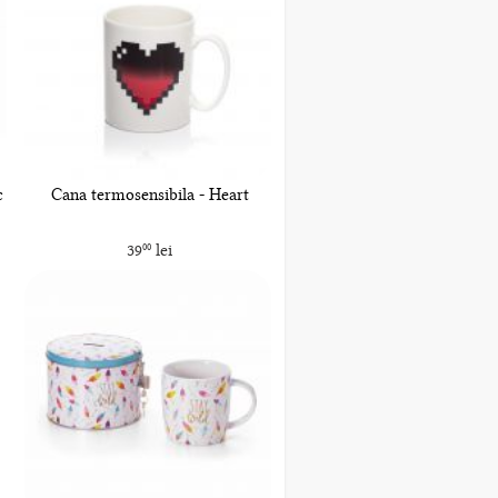
c
Cana termosensibila - Heart
39
lei
00