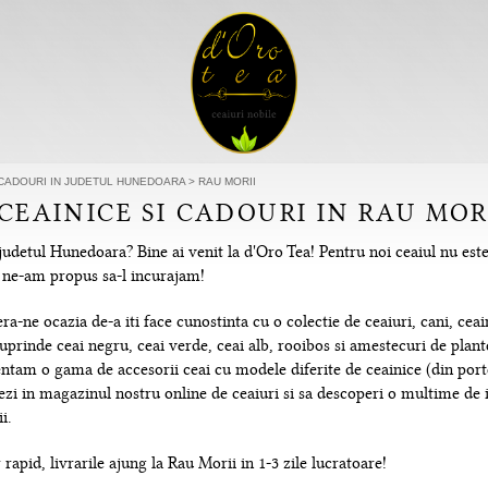
I CADOURI IN JUDETUL HUNEDOARA
>
RAU MORII
 CEAINICE SI CADOURI IN RAU MO
judetul Hunedoara? Bine ai venit la d'Oro Tea! Pentru noi ceaiul nu est
re ne-am propus sa-l incurajam!
-ne ocazia de-a iti face cunostinta cu o colectie de ceaiuri, cani, ceain
uprinde ceai negru, ceai verde, ceai alb, rooibos si amestecuri de plante
tam o gama de accesorii ceai cu modele diferite de ceainice (din portela
hezi in magazinul nostru online de ceaiuri si sa descoperi o multime de
i.
rapid, livrarile ajung la Rau Morii in 1-3 zile lucratoare!