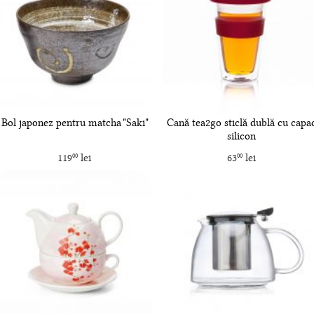
Bol japonez pentru matcha "Saki"
Cană tea2go sticlă dublă cu capa
silicon
119
lei
63
lei
00
00