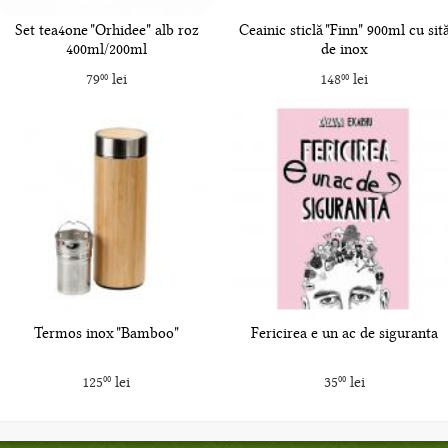
Set tea4one "Orhidee" alb roz
Ceainic sticlă "Finn" 900ml cu sit
400ml/200ml
de inox
79
lei
148
lei
00
00
Termos inox "Bamboo"
Fericirea e un ac de siguranta
125
lei
35
lei
00
00