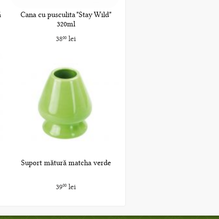
ă
Cana cu pusculita "Stay Wild"
320ml
38
lei
00
Suport mătură matcha verde
39
lei
00