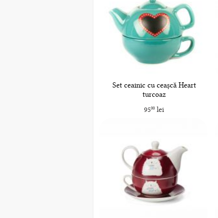
Set ceainic cu ceașcă Heart
turcoaz
95
lei
00