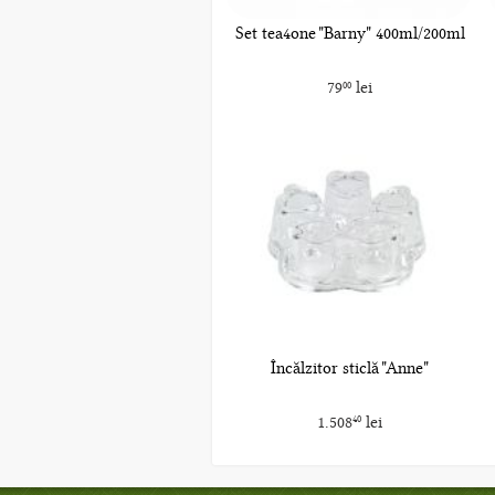
Set tea4one "Barny" 400ml/200ml
79
lei
00
Încălzitor sticlă "Anne"
1.508
lei
40