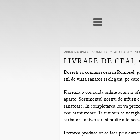
PRIMA PAGINA
>
LIVRARE DE CEAI, CEAINICE S
LIVRARE DE CEAI,
Doresti sa comanzi ceai in Romosel, ju
stil de viata sanatos si elegant, pe ca
Plaseaza o comanda online acum si ofera
aparte. Sortimentul nostru de infuzii c
sanatoase. In completarea lor va prezen
ceai si infuzoare. Te invitam sa navig
sarbatori, aniversari si multe alte ocazi
Livrarea produselor se face prin curier 