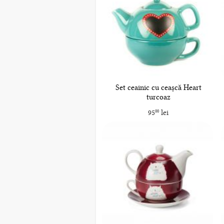
Set ceainic cu ceașcă Heart
turcoaz
95
lei
00