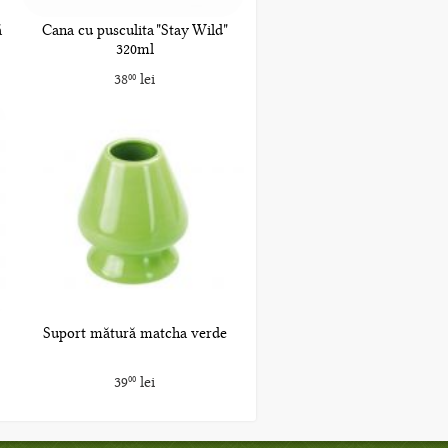
ă
Cana cu pusculita "Stay Wild"
320ml
38
lei
00
Suport mătură matcha verde
39
lei
00