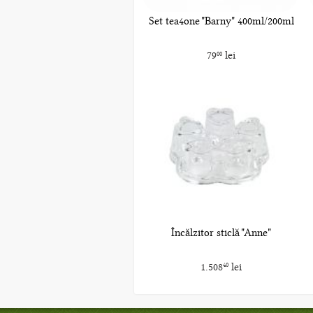
Set tea4one "Barny" 400ml/200ml
79
lei
00
Încălzitor sticlă "Anne"
1.508
lei
40