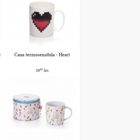
c
Cana termosensibila - Heart
39
lei
00