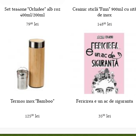
Set tea4one "Orhidee" alb roz
Ceainic sticlă "Finn" 900ml cu sit
400ml/200ml
de inox
79
lei
148
lei
00
00
Termos inox "Bamboo"
Fericirea e un ac de siguranta
125
lei
35
lei
00
00