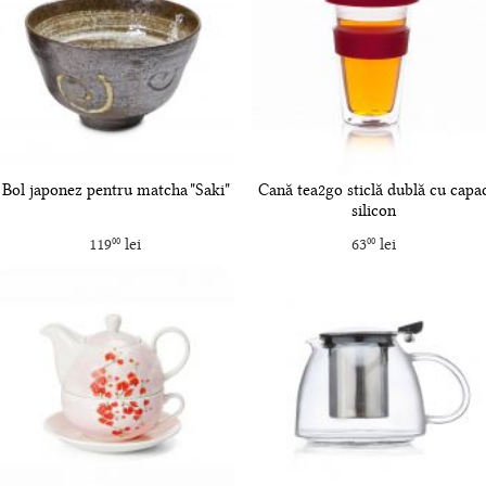
Bol japonez pentru matcha "Saki"
Cană tea2go sticlă dublă cu capa
silicon
119
lei
63
lei
00
00