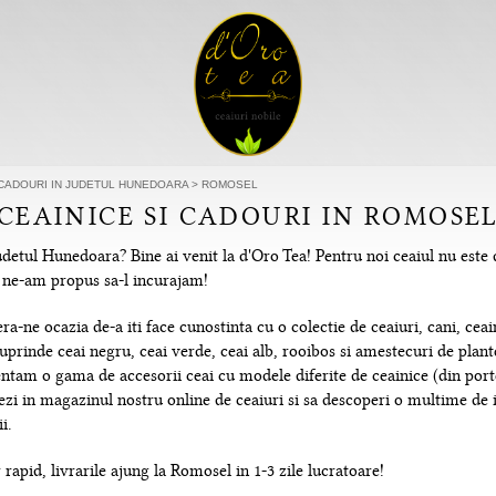
I CADOURI IN JUDETUL HUNEDOARA
>
ROMOSEL
 CEAINICE SI CADOURI IN ROMOS
detul Hunedoara? Bine ai venit la d'Oro Tea! Pentru noi ceaiul nu este
re ne-am propus sa-l incurajam!
-ne ocazia de-a iti face cunostinta cu o colectie de ceaiuri, cani, ceain
uprinde ceai negru, ceai verde, ceai alb, rooibos si amestecuri de plante
tam o gama de accesorii ceai cu modele diferite de ceainice (din portela
hezi in magazinul nostru online de ceaiuri si sa descoperi o multime de
i.
rapid, livrarile ajung la Romosel in 1-3 zile lucratoare!