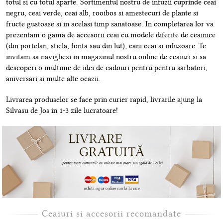
totul si cu totul aparte. Sortimentul nostru de infuzii cuprinde ceai
negru, ceai verde, ceai alb, rooibos si amestecuri de plante si
fructe gustoase si in acelasi timp sanatoase. In completarea lor va
prezentam o gama de accesorii ceai cu modele diferite de ceainice
(din portelan, sticla, fonta sau din lut), cani ceai si infuzoare. Te
invitam sa navighezi in magazinul nostru online de ceaiuri si sa
descoperi o multime de idei de cadouri pentru pentru sarbatori,
aniversari si multe alte ocazii.
Livrarea produselor se face prin curier rapid, livrarile ajung la
Silvasu de Jos in 1-3 zile lucratoare!
Ceaiuri si accesorii recomandate