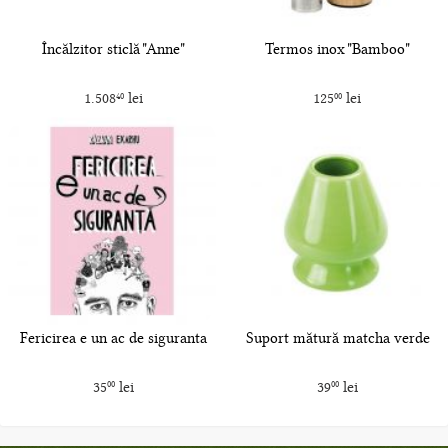
Încălzitor sticlă "Anne"
Termos inox "Bamboo"
1.508
lei
125
lei
40
00
Fericirea e un ac de siguranta
Suport mătură matcha verde
35
lei
39
lei
00
00