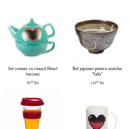
Set ceainic cu ceașcă Heart
Bol japonez pentru matcha
turcoaz
"Saki"
95
lei
119
lei
00
00