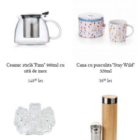
Ceainic sticlă "Finn" 900ml cu
Cana cu pusculita "Stay Wild"
sită de inox
320ml
148
lei
38
lei
00
00