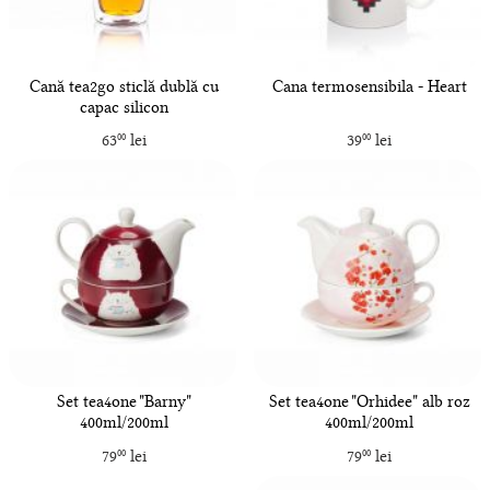
Cană tea2go sticlă dublă cu
Cana termosensibila - Heart
capac silicon
63
lei
39
lei
00
00
Set tea4one "Barny"
Set tea4one "Orhidee" alb roz
400ml/200ml
400ml/200ml
79
lei
79
lei
00
00