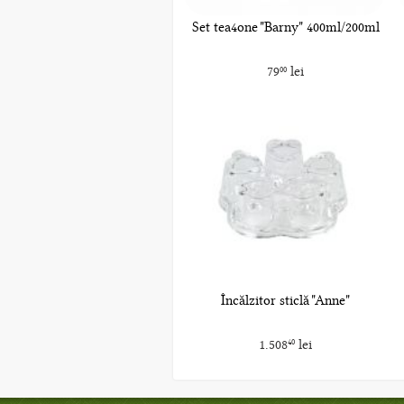
Set tea4one "Barny" 400ml/200ml
79
lei
00
Încălzitor sticlă "Anne"
1.508
lei
40