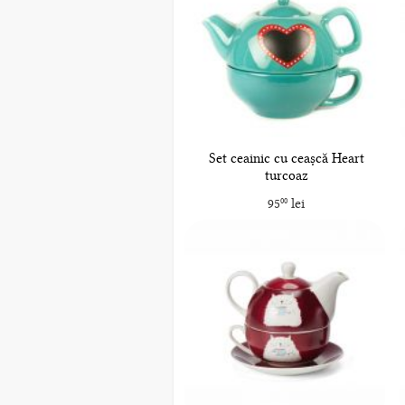
Set ceainic cu ceașcă Heart
turcoaz
95
lei
00