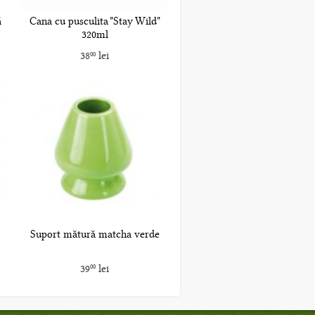
ă
Cana cu pusculita "Stay Wild"
320ml
38
lei
00
Suport mătură matcha verde
39
lei
00