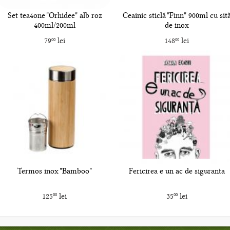
Set tea4one "Orhidee" alb roz
Ceainic sticlă "Finn" 900ml cu sit
400ml/200ml
de inox
79
lei
148
lei
00
00
Termos inox "Bamboo"
Fericirea e un ac de siguranta
125
lei
35
lei
00
00