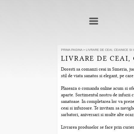
PRIMA PAGINA
>
LIVRARE DE CEAI, CEAINICE S
LIVRARE DE CEAI,
Doresti sa comanzi ceai in Simeria, ju
stil de viata sanatos si elegant, pe ca
Plaseaza o comanda online acum si ofera
aparte. Sortimentul nostru de infuzii c
sanatoase. In completarea lor va prezen
ceai si infuzoare. Te invitam sa navig
sarbatori, aniversari si multe alte ocazi
Livrarea produselor se face prin curier 