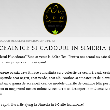
I CADOURI IN JUDETUL HUNEDOARA
>
SIMERIA
 CEAINICE SI CADOURI IN SIMERI
detul Hunedoara? Bine ai venit la d'Oro Tea! Pentru noi ceaiul nu este 
re ne-am propus sa-l incurajam!
-ne ocazia de-a iti face cunostinta cu o colectie de ceaiuri, cani, ceain
uprinde ceai negru, ceai verde, ceai alb, rooibos si amestecuri de plante
tam o gama de accesorii ceai cu modele diferite de ceainice (din portela
hezi in magazinul nostru online de ceaiuri si sa descoperi o multime de
i.
rapid, livrarile ajung la Simeria in 1-3 zile lucratoare!