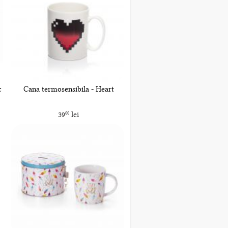
c
Cana termosensibila - Heart
39
lei
00