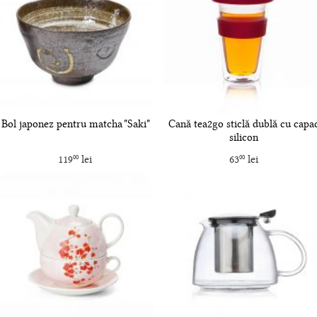
Bol japonez pentru matcha "Saki"
Cană tea2go sticlă dublă cu capa
silicon
119
lei
63
lei
00
00