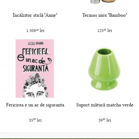
Încălzitor sticlă "Anne"
Termos inox "Bamboo"
1.508
lei
125
lei
40
00
Fericirea e un ac de siguranta
Suport mătură matcha verde
35
lei
39
lei
00
00