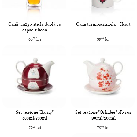
Cană tea2go sticlă dublă cu
Cana termosensibila - Heart
capac silicon
63
lei
39
lei
00
00
Set tea4one "Barny"
Set tea4one "Orhidee" alb roz
400ml/200ml
400ml/200ml
79
lei
79
lei
00
00