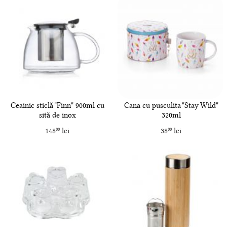
Ceainic sticlă "Finn" 900ml cu
Cana cu pusculita "Stay Wild"
sită de inox
320ml
148
lei
38
lei
00
00