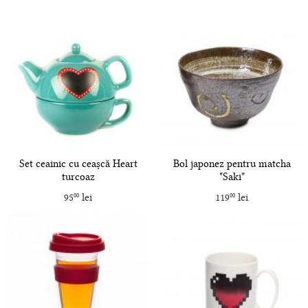
Set ceainic cu ceașcă Heart
Bol japonez pentru matcha
turcoaz
"Saki"
95
lei
119
lei
00
00