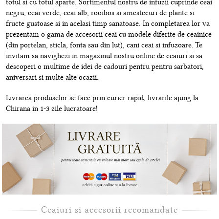
totul si cu totul aparte. Sortimentul nostru de infuzii cuprinde ceai
negru, ceai verde, ceai alb, rooibos si amestecuri de plante si
fructe gustoase si in acelasi timp sanatoase. In completarea lor va
prezentam o gama de accesorii ceai cu modele diferite de ceainice
(din portelan, sticla, fonta sau din lut), cani ceai si infuzoare. Te
invitam sa navighezi in magazinul nostru online de ceaiuri si sa
descoperi o multime de idei de cadouri pentru pentru sarbatori,
aniversari si multe alte ocazii.
Livrarea produselor se face prin curier rapid, livrarile ajung la
Chirana in 1-3 zile lucratoare!
Ceaiuri si accesorii recomandate