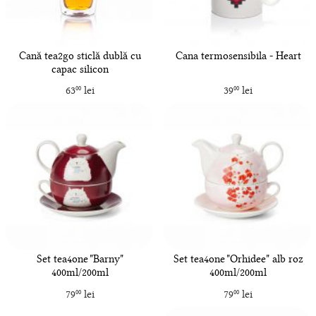
Cană tea2go sticlă dublă cu
Cana termosensibila - Heart
capac silicon
63
lei
39
lei
00
00
Set tea4one "Barny"
Set tea4one "Orhidee" alb roz
400ml/200ml
400ml/200ml
79
lei
79
lei
00
00