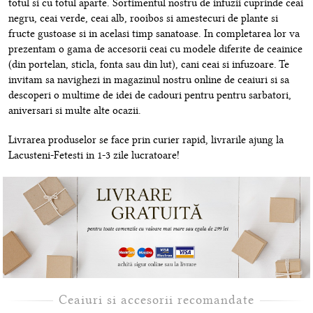
totul si cu totul aparte. Sortimentul nostru de infuzii cuprinde ceai
negru, ceai verde, ceai alb, rooibos si amestecuri de plante si
fructe gustoase si in acelasi timp sanatoase. In completarea lor va
prezentam o gama de accesorii ceai cu modele diferite de ceainice
(din portelan, sticla, fonta sau din lut), cani ceai si infuzoare. Te
invitam sa navighezi in magazinul nostru online de ceaiuri si sa
descoperi o multime de idei de cadouri pentru pentru sarbatori,
aniversari si multe alte ocazii.
Livrarea produselor se face prin curier rapid, livrarile ajung la
Lacusteni-Fetesti in 1-3 zile lucratoare!
Ceaiuri si accesorii recomandate