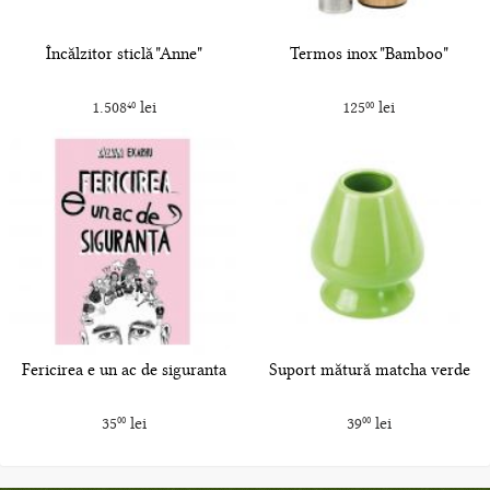
Încălzitor sticlă "Anne"
Termos inox "Bamboo"
1.508
lei
125
lei
40
00
Fericirea e un ac de siguranta
Suport mătură matcha verde
35
lei
39
lei
00
00