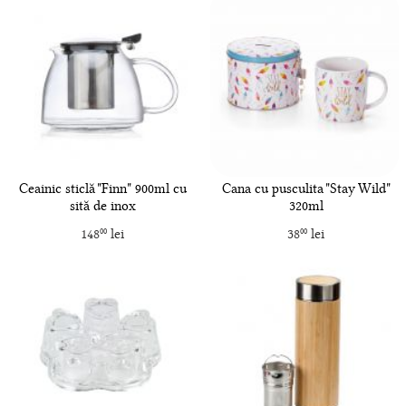
Ceainic sticlă "Finn" 900ml cu
Cana cu pusculita "Stay Wild"
sită de inox
320ml
148
lei
38
lei
00
00