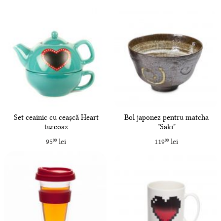
Set ceainic cu ceașcă Heart
Bol japonez pentru matcha
turcoaz
"Saki"
95
lei
119
lei
00
00