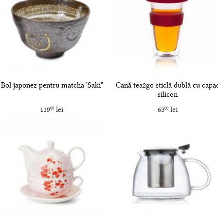
Bol japonez pentru matcha "Saki"
Cană tea2go sticlă dublă cu capa
silicon
119
lei
63
lei
00
00