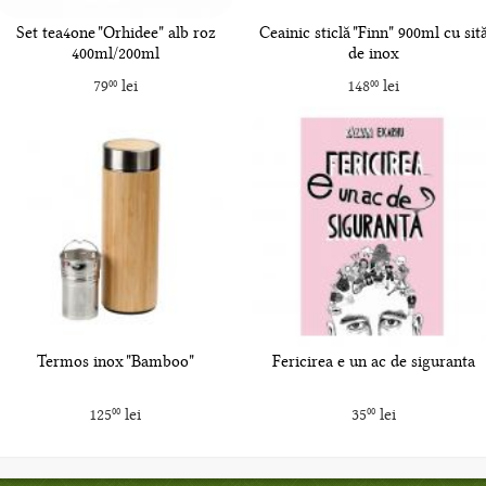
Set tea4one "Orhidee" alb roz
Ceainic sticlă "Finn" 900ml cu sit
400ml/200ml
de inox
79
lei
148
lei
00
00
Termos inox "Bamboo"
Fericirea e un ac de siguranta
125
lei
35
lei
00
00