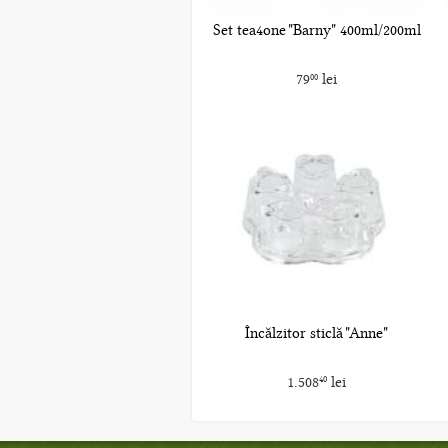
Set tea4one "Barny" 400ml/200ml
79
lei
00
Încălzitor sticlă "Anne"
1.508
lei
40