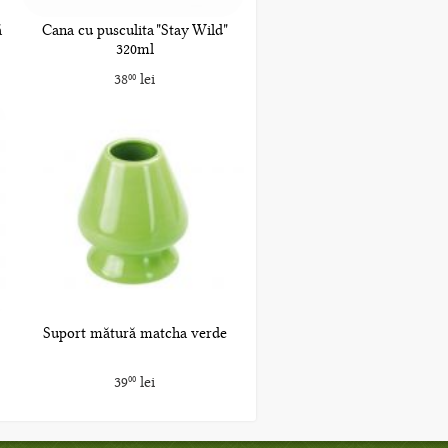
ă
Cana cu pusculita "Stay Wild"
320ml
38
lei
00
Suport mătură matcha verde
39
lei
00