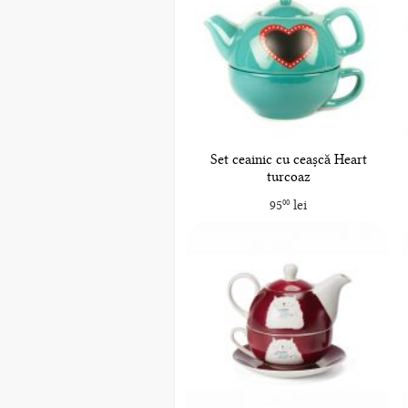
Set ceainic cu ceașcă Heart
turcoaz
95
lei
00