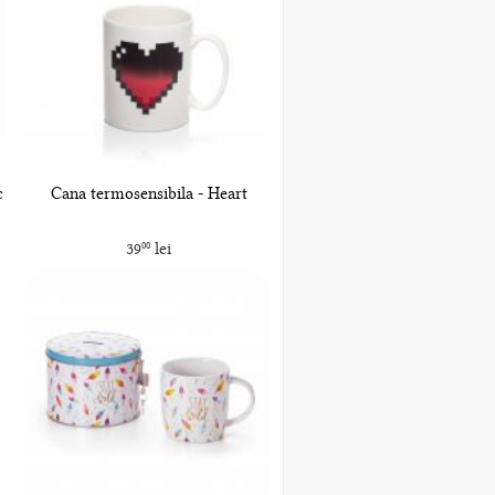
c
Cana termosensibila - Heart
39
lei
00