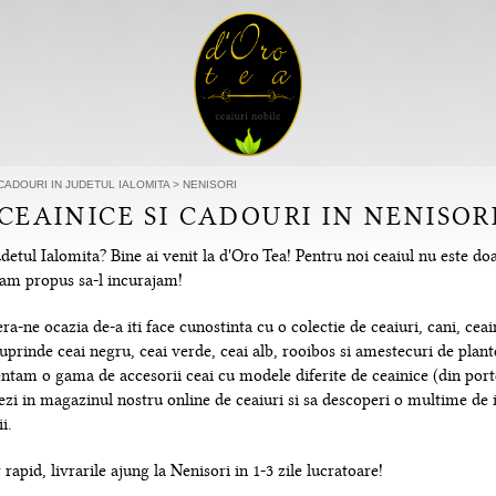
 CADOURI IN JUDETUL IALOMITA
>
NENISORI
 CEAINICE SI CADOURI IN NENISOR
detul Ialomita? Bine ai venit la d'Oro Tea! Pentru noi ceaiul nu este do
e-am propus sa-l incurajam!
-ne ocazia de-a iti face cunostinta cu o colectie de ceaiuri, cani, ceain
uprinde ceai negru, ceai verde, ceai alb, rooibos si amestecuri de plante
tam o gama de accesorii ceai cu modele diferite de ceainice (din portela
hezi in magazinul nostru online de ceaiuri si sa descoperi o multime de
i.
rapid, livrarile ajung la Nenisori in 1-3 zile lucratoare!