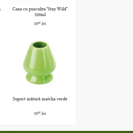
ă
Cana cu pusculita "Stay Wild"
320ml
38
lei
00
Suport mătură matcha verde
39
lei
00