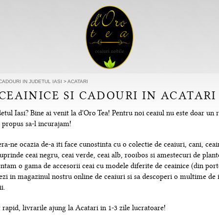
CADOURI IN JUDETUL IASI
>
ACATARI
CEAINICE SI CADOURI IN ACATARI 
etul Iasi? Bine ai venit la d'Oro Tea! Pentru noi ceaiul nu este doar un 
m propus sa-l incurajam!
-ne ocazia de-a iti face cunostinta cu o colectie de ceaiuri, cani, ceain
uprinde ceai negru, ceai verde, ceai alb, rooibos si amestecuri de plante
tam o gama de accesorii ceai cu modele diferite de ceainice (din portela
hezi in magazinul nostru online de ceaiuri si sa descoperi o multime de
i.
rapid, livrarile ajung la Acatari in 1-3 zile lucratoare!