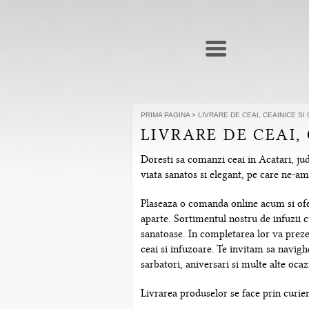
PRIMA PAGINA
>
LIVRARE DE CEAI, CEAINICE SI 
LIVRARE DE CEAI, 
Doresti sa comanzi ceai in Acatari, jud
viata sanatos si elegant, pe care ne-a
Plaseaza o comanda online acum si ofera
aparte. Sortimentul nostru de infuzii c
sanatoase. In completarea lor va prezen
ceai si infuzoare. Te invitam sa navig
sarbatori, aniversari si multe alte ocazi
Livrarea produselor se face prin curier 