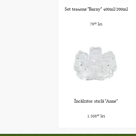
Set tea4one "Barny" 400ml/200ml
79
lei
00
Încălzitor sticlă "Anne"
1.508
lei
40