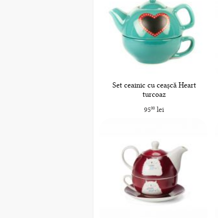
Set ceainic cu ceașcă Heart
turcoaz
95
lei
00