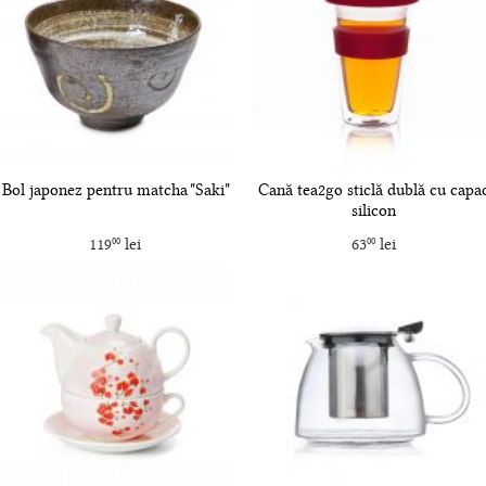
Bol japonez pentru matcha "Saki"
Cană tea2go sticlă dublă cu capa
silicon
119
lei
63
lei
00
00