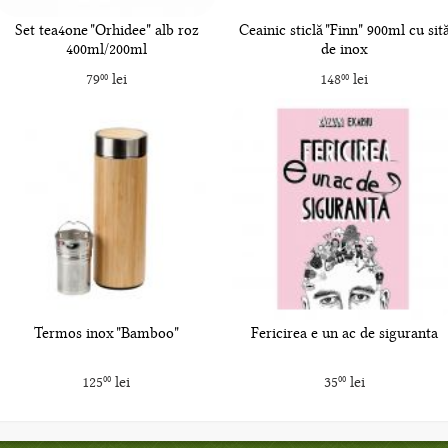
Set tea4one "Orhidee" alb roz
Ceainic sticlă "Finn" 900ml cu sit
400ml/200ml
de inox
79
lei
148
lei
00
00
Termos inox "Bamboo"
Fericirea e un ac de siguranta
125
lei
35
lei
00
00