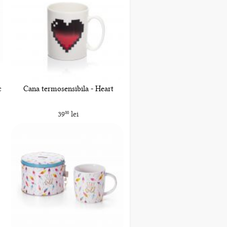
c
Cana termosensibila - Heart
39
lei
00