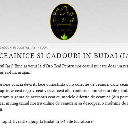
CADOURI IN JUDETUL IASI
>
BUDAI
CEAINICE SI CADOURI IN BUDAI (I
ul Iasi? Bine ai venit la d'Oro Tea! Pentru noi ceaiul nu este doar un re
us sa-l incurajam!
-ne ocazia de-a iti face cunostinta cu o colectie de ceaiuri, cani, ceain
uprinde ceai negru, ceai verde, ceai alb, rooibos si amestecuri de plante
tam o gama de accesorii ceai cu modele diferite de ceainice (din portela
hezi in magazinul nostru online de ceaiuri si sa descoperi o multime de
i.
rapid, livrarile ajung la Budai in 1-3 zile lucratoare!