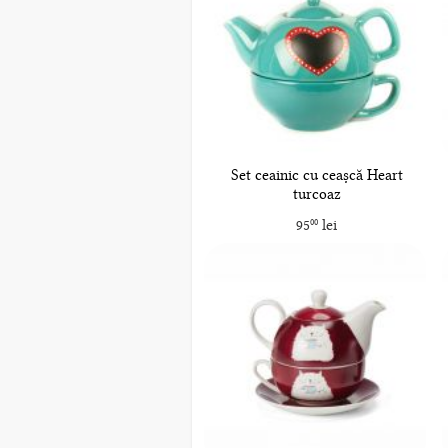
Set ceainic cu ceașcă Heart
turcoaz
95
lei
00