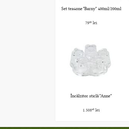
Set tea4one "Barny" 400ml/200ml
79
lei
00
Încălzitor sticlă "Anne"
1.508
lei
40