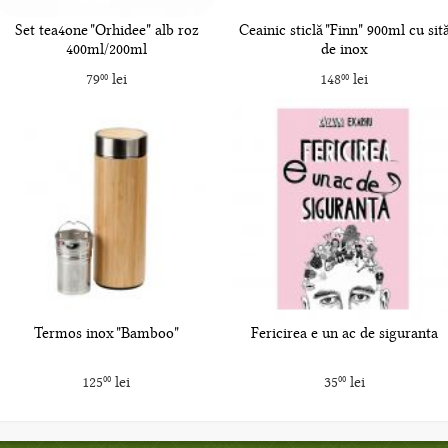
Set tea4one "Orhidee" alb roz
Ceainic sticlă "Finn" 900ml cu sit
400ml/200ml
de inox
79
lei
148
lei
00
00
Termos inox "Bamboo"
Fericirea e un ac de siguranta
125
lei
35
lei
00
00