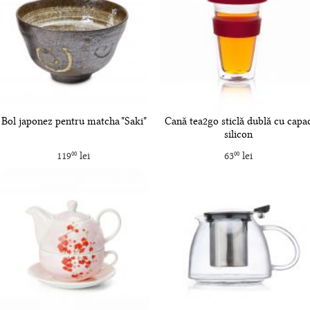
Bol japonez pentru matcha "Saki"
Cană tea2go sticlă dublă cu capa
silicon
119
lei
63
lei
00
00