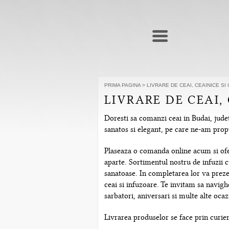
PRIMA PAGINA
>
LIVRARE DE CEAI, CEAINICE SI 
LIVRARE DE CEAI, 
Doresti sa comanzi ceai in Budai, judet
sanatos si elegant, pe care ne-am prop
Plaseaza o comanda online acum si ofera
aparte. Sortimentul nostru de infuzii c
sanatoase. In completarea lor va prezen
ceai si infuzoare. Te invitam sa navig
sarbatori, aniversari si multe alte ocazi
Livrarea produselor se face prin curier 