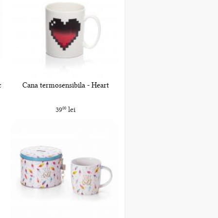
c
Cana termosensibila - Heart
39
lei
00