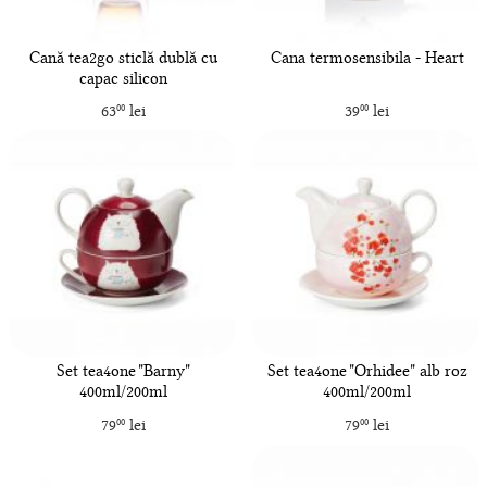
Cană tea2go sticlă dublă cu
Cana termosensibila - Heart
capac silicon
63
lei
39
lei
00
00
Set tea4one "Barny"
Set tea4one "Orhidee" alb roz
400ml/200ml
400ml/200ml
79
lei
79
lei
00
00