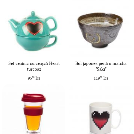
Set ceainic cu ceașcă Heart
Bol japonez pentru matcha
turcoaz
"Saki"
95
lei
119
lei
00
00