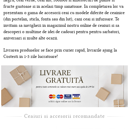
negru, ceai verde, ceai alb, rooibos si amestecuri de plante si
fructe gustoase si in acelasi timp sanatoase. In completarea lor va
prezentam o gama de accesorii ceai cu modele diferite de ceainice
(din portelan, sticla, fonta sau din lut), cani ceai si infuzoare. Te
invitam sa navighezi in magazinul nostru online de ceaiuri si sa
descoperi o multime de idei de cadouri pentru pentru sarbatori,
aniversari si multe alte ocazii.
Livrarea produselor se face prin curier rapid, livrarile ajung la
Costesti in 1-3 zile lucratoare!
Ceaiuri si accesorii recomandate