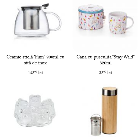
Ceainic sticlă "Finn" 900ml cu
Cana cu pusculita "Stay Wild"
sită de inox
320ml
148
lei
38
lei
00
00