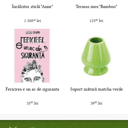
Încălzitor sticlă "Anne"
Termos inox "Bamboo"
1.508
lei
125
lei
40
00
Fericirea e un ac de siguranta
Suport mătură matcha verde
35
lei
39
lei
00
00