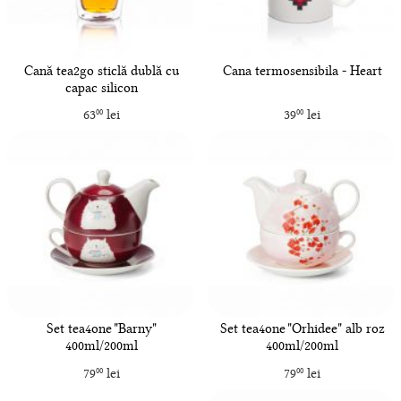
Cană tea2go sticlă dublă cu
Cana termosensibila - Heart
capac silicon
63
lei
39
lei
00
00
Set tea4one "Barny"
Set tea4one "Orhidee" alb roz
400ml/200ml
400ml/200ml
79
lei
79
lei
00
00