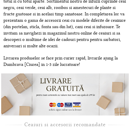
totul si cu totul aparte. Sortimentul nostru de infuzii cuprinde ceai
negru, ceai verde, ceai alb, rooibos si amestecuri de plante si
fructe gustoase si in acelasi timp sanatoase. In completarea lor va
prezentam o gama de accesorii ceai cu modele diferite de ceainice
(din portelan, sticla, fonta sau din lut), cani ceai si infuzoare. Te
invitam sa navighezi in magazinul nostru online de ceaiuri si sa
descoperi o multime de idei de cadouri pentru pentru sarbatori,
aniversari si multe alte ocazii.
Livrarea produselor se face prin curier rapid, livrarile ajung la
Dumbrava [Ciurea] in 1-3 zile lucratoare!
Ceaiuri si accesorii recomandate