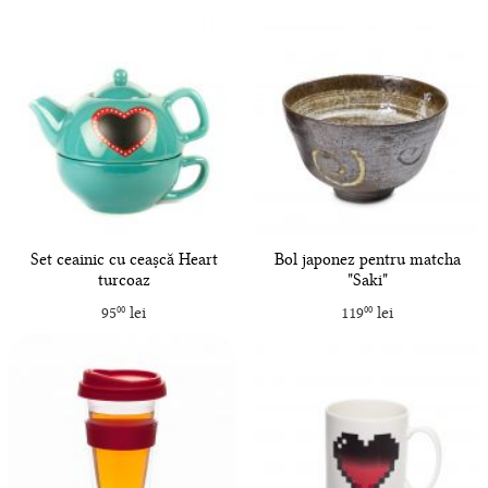
Set ceainic cu ceașcă Heart
Bol japonez pentru matcha
turcoaz
"Saki"
95
lei
119
lei
00
00