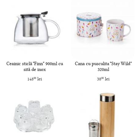
Ceainic sticlă "Finn" 900ml cu
Cana cu pusculita "Stay Wild"
sită de inox
320ml
148
lei
38
lei
00
00