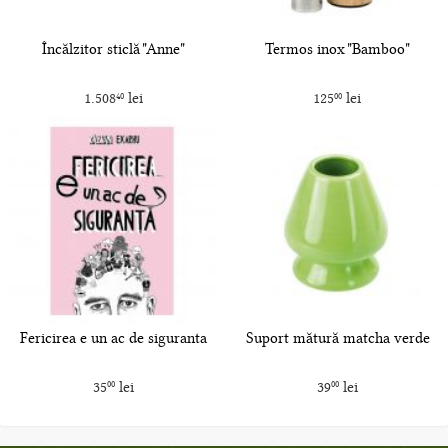
Încălzitor sticlă "Anne"
Termos inox "Bamboo"
1.508
lei
125
lei
40
00
Fericirea e un ac de siguranta
Suport mătură matcha verde
35
lei
39
lei
00
00