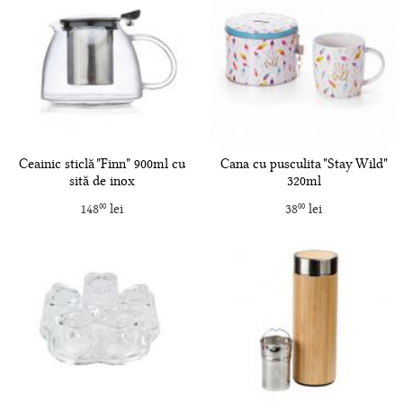
Ceainic sticlă "Finn" 900ml cu
Cana cu pusculita "Stay Wild"
sită de inox
320ml
148
lei
38
lei
00
00