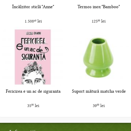
Încălzitor sticlă "Anne"
Termos inox "Bamboo"
1.508
lei
125
lei
40
00
Fericirea e un ac de siguranta
Suport mătură matcha verde
35
lei
39
lei
00
00