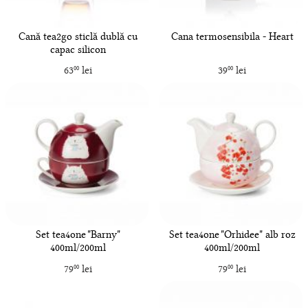
Cană tea2go sticlă dublă cu
Cana termosensibila - Heart
capac silicon
63
lei
39
lei
00
00
Set tea4one "Barny"
Set tea4one "Orhidee" alb roz
400ml/200ml
400ml/200ml
79
lei
79
lei
00
00