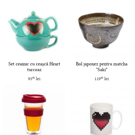
Set ceainic cu ceașcă Heart
Bol japonez pentru matcha
turcoaz
"Saki"
95
lei
119
lei
00
00