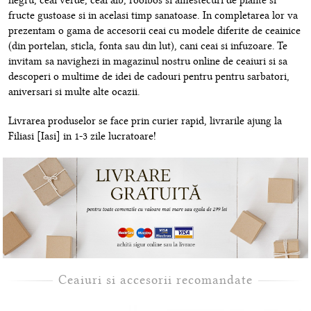
negru, ceai verde, ceai alb, rooibos si amestecuri de plante si
fructe gustoase si in acelasi timp sanatoase. In completarea lor va
prezentam o gama de accesorii ceai cu modele diferite de ceainice
(din portelan, sticla, fonta sau din lut), cani ceai si infuzoare. Te
invitam sa navighezi in magazinul nostru online de ceaiuri si sa
descoperi o multime de idei de cadouri pentru pentru sarbatori,
aniversari si multe alte ocazii.
Livrarea produselor se face prin curier rapid, livrarile ajung la
Filiasi [Iasi] in 1-3 zile lucratoare!
Ceaiuri si accesorii recomandate