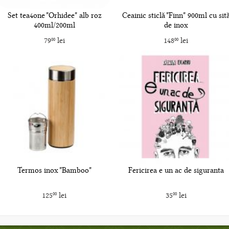
Set tea4one "Orhidee" alb roz
Ceainic sticlă "Finn" 900ml cu sit
400ml/200ml
de inox
79
lei
148
lei
00
00
Termos inox "Bamboo"
Fericirea e un ac de siguranta
125
lei
35
lei
00
00