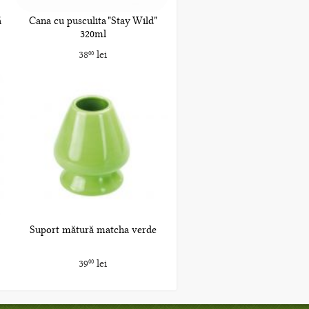
ă
Cana cu pusculita "Stay Wild"
320ml
38
lei
00
Suport mătură matcha verde
39
lei
00