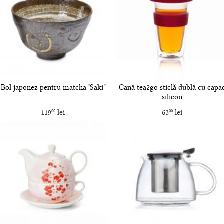
Bol japonez pentru matcha "Saki"
Cană tea2go sticlă dublă cu capa
silicon
119
lei
63
lei
00
00